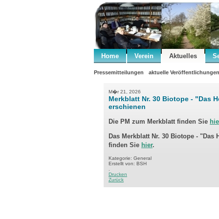
Home
Verein
Aktuelles
S
Pressemitteilungen
aktuelle Veröffentlichunge
M�r 21, 2026
Merkblatt Nr. 30 Biotope - "Das 
erschienen
Die PM zum
Merkblatt
finden Sie
hie
Das Merkblatt Nr. 30 Biotope - "Das 
finden Sie
hier
.
Kategorie: General
Erstellt von: BSH
.
Drucken
Zurück