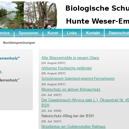
ervice
Sponsoren
Kunst
Links
Kontakt
Datenschut
n
Buchbesprechungen
Alte Wassermühle in neuem Glanz
Herrenholz"
(24. August 2007)
Ahlhorner Fischteiche gefährdet
r
.
(09. August 2007)
Schulvivarium Saterland gewinnt Fernsehpreis
Herrenholz"
(09. August 2007)
Moorschutz ist aktiver Klimaschutz
(24. Juli 2007)
Der Gagelstrauch (Myrica gale L.), Ökoportrait Nr. 4
BSH
(20. Juli 2008)
Naturschutz-Alltag bei der BSH
(09. Juli 2007)
Moorbiotop am Goldenstedter Rathaus