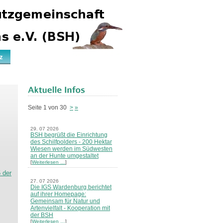
z
Seite 1 von 30
>
»
29. 07 2026
BSH begrüßt die Einrichtung
des Schilfpolders - 200 Hektar
Wiesen werden im Südwesten
an der Hunte umgestaltet
[
Weiterlesen …
]
5 der
27. 07 2026
Die IGS Wardenburg berichtet
auf ihrer Homepage:
Gemeinsam für Natur und
Artenvielfalt - Kooperation mit
der BSH
[
Weiterlesen …
]