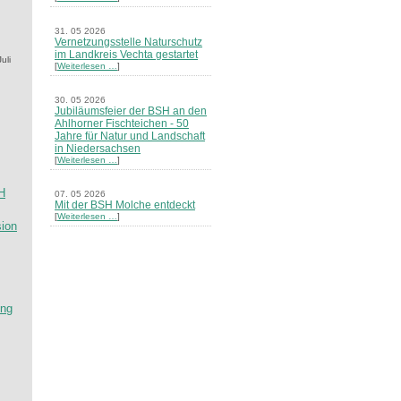
31. 05 2026
Vernetzungsstelle Naturschutz
im Landkreis Vechta gestartet
Juli
[
Weiterlesen …
]
30. 05 2026
Jubiläumsfeier der BSH an den
Ahlhorner Fischteichen - 50
Jahre für Natur und Landschaft
in Niedersachsen
[
Weiterlesen …
]
H
07. 05 2026
Mit der BSH Molche entdeckt
[
Weiterlesen …
]
sion
21. 03 2026
Merkblatt Nr. 30 Biotope - "Das
Herrenholz" erschienen
[
Weiterlesen …
]
ung
20. 03 2026
Informationsveranstaltung zu
Naturschutzprojekten ein voller
Erfolg - Akteure stellten in
Goldenstedt ihre Projekte vor
[
Weiterlesen …
]