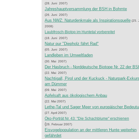
(28. Juni 2007)
Jahreshauptversammlung der BSH in Bohmte
(26. Juni 2007)
Aus NWZ: Naturdenkmale als Inspirationsquelle
(25. 
2008)
Laubfrosch-Biotop im Huntetal vorbereitet
(18. Juni 2007)
Natur pur "Diepholz fährt Rad"
(05. Juni 2007)
Landleben im Umweltladen
(30. Mai 2007)
Der Hasbruch - Norddeutsche Biotope Nr. 22 der BS
(22. Mai 2007)
Nachtigall, Pirol und der Kuckuck - Naturpark-Exkur
am Dümmer
(09. Mai 2007)
Apfelsaft aus ökologischem Anbau
(22. Mai 2007)
Lethe-Tal und Sager Meer von europäischer Bedeut
(27. April 2007)
Öko-Porträt Nr. 43: "Die Schachblume" erschienen
(
26. Februar 2007)
Eisvogelpopulation an der mittleren Hunte weiterhin
gefährdet