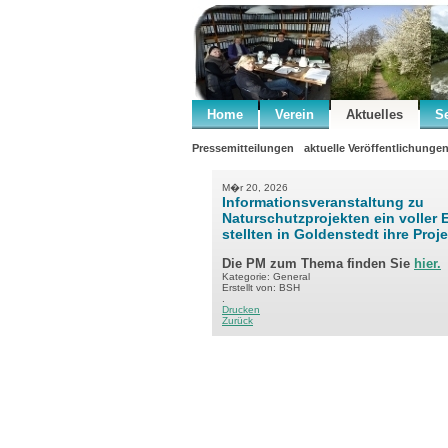
Home
Verein
Aktuelles
S
Pressemitteilungen
aktuelle Veröffentlichunge
M�r 20, 2026
Informationsveranstaltung zu
Naturschutzprojekten ein voller E
stellten in Goldenstedt ihre Proj
Die PM zum Thema finden Sie
hier.
Kategorie: General
Erstellt von: BSH
.
Drucken
Zurück