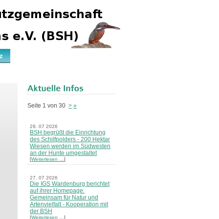
z
Seite 1 von 30
>
»
29. 07 2026
BSH begrüßt die Einrichtung
des Schilfpolders - 200 Hektar
Wiesen werden im Südwesten
an der Hunte umgestaltet
[
Weiterlesen …
]
27. 07 2026
Die IGS Wardenburg berichtet
auf ihrer Homepage:
Gemeinsam für Natur und
Artenvielfalt - Kooperation mit
der BSH
[
Weiterlesen …
]