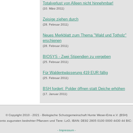
Totalverlust von Alleen nicht hinnehmbar!
(10. März 2011)
Zeisige ziehen durch
(28. Februar 2011)
Neues Merkblatt zum Thema "Wald und Totholz"
erschienen
(28. Februar 2011)
BIOSYS - Zwei Stipendien zu vergeben
(25. Februar 2011)
Für Waldentwässerung 419 EUR fällig
(25. Februar 2011)
BSH fordert: Polder öffnen statt Deiche erhöhen
(17. Januar 2011)
© Copyright 2010 - 2021 - Biologische Schutzgemeinschaft Hunte Weser-Ems e.V. (BSH)
to zugunsten bedrohter Pflanzen und Tiere
: LzO, IBAN: D
E92 2805 0100 0000 4430 44
BIC:
- Impressum -