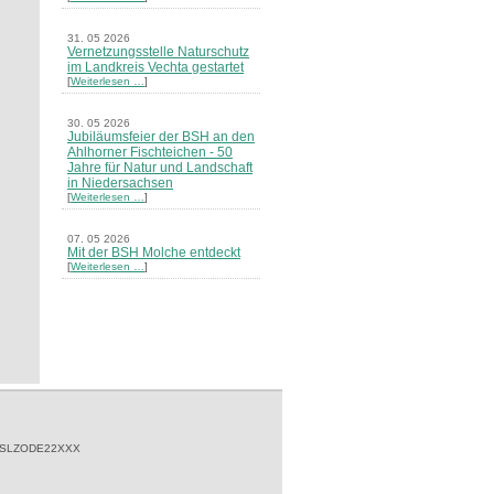
31. 05 2026
Vernetzungsstelle Naturschutz
im Landkreis Vechta gestartet
[
Weiterlesen …
]
30. 05 2026
Jubiläumsfeier der BSH an den
Ahlhorner Fischteichen - 50
Jahre für Natur und Landschaft
in Niedersachsen
[
Weiterlesen …
]
07. 05 2026
Mit der BSH Molche entdeckt
[
Weiterlesen …
]
21. 03 2026
Merkblatt Nr. 30 Biotope - "Das
Herrenholz" erschienen
[
Weiterlesen …
]
20. 03 2026
Informationsveranstaltung zu
Naturschutzprojekten ein voller
Erfolg - Akteure stellten in
 SLZODE22XXX
Goldenstedt ihre Projekte vor
[
Weiterlesen …
]