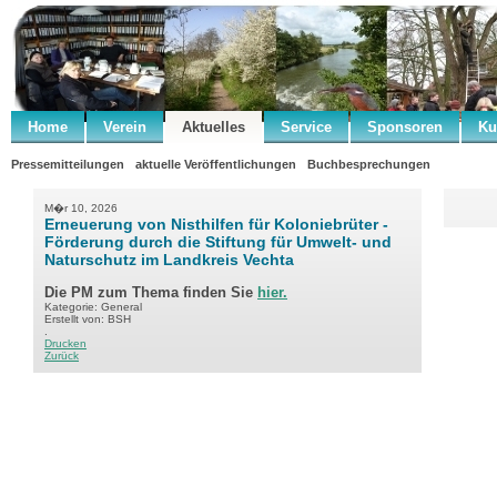
Home
Verein
Aktuelles
Service
Sponsoren
Ku
Pressemitteilungen
aktuelle Veröffentlichungen
Buchbesprechungen
M�r 10, 2026
Erneuerung von Nisthilfen für Koloniebrüter -
Förderung durch die Stiftung für Umwelt- und
Naturschutz im Landkreis Vechta
Die PM zum Thema finden Sie
hier.
Kategorie: General
Erstellt von: BSH
.
Drucken
Zurück