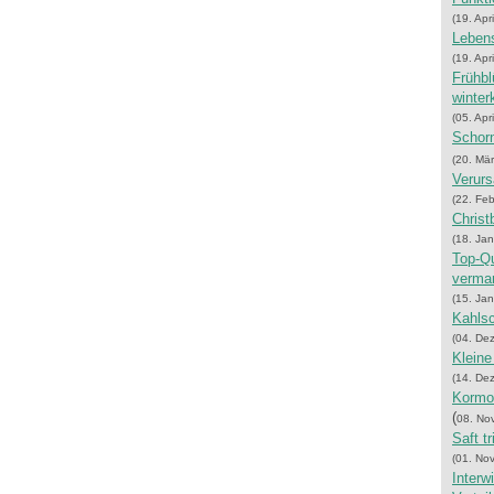
(19. Apr
Lebens
(19. Apr
Frühbl
winter
(05. Apr
Schorn
(20. Mä
Verurs
(22. Fe
Christ
(18. Ja
Top-Qu
verma
(15. Ja
Kahls
(04. De
Kleine
(14. De
Kormor
(
08. No
Saft t
(01. No
Interw