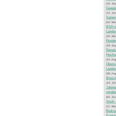
(19. Se
Gewäs
(13. Jun
Sanier
(23. Ma
BSH i
Landsc
(04. Ma
Runder
(26. Se
Renatu
Hochw
(24. Au
Übersc
Landsc
(08. Au
Brosch
(18. Jul
Jahre
verabs
(04. Jun
Stroh 
(21. Ma
Biokra
Funkti