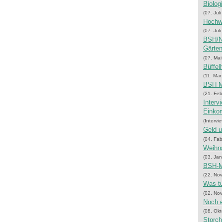
Biolog
(07. Jul
Hochwa
(07. Jul
BSH/NV
Gärte
(07. Ma
Büffel
(11. Mä
BSH-M
(21. Fe
Interv
Einko
(Intervi
Geld u
(04. Fa
Weihna
(03. Ja
BSH-Me
(22. No
Was tu
(02. No
Noch e
(08. Ok
Storch