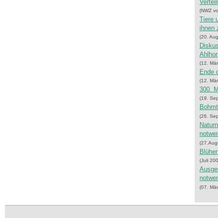
Vertei
(NWZ vo
Tiere 
ihnen 
(20. Au
Diskus
Ahlhor
(12. Mä
Ende d
(12. Mä
300. M
(19. Se
Bohmt
(26. Se
Naturn
notwe
(27.Aug
Blühen
(Juli 20
Ausgew
notwe
(07. Mä