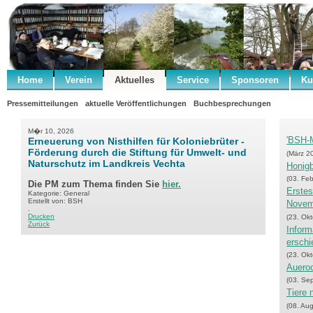
Home
Verein
Aktuelles
Service
Sponsoren
Ku
Pressemitteilungen
aktuelle Veröffentlichungen
Buchbesprechungen
M�r 10, 2026
'BSH-M
Erneuerung von Nisthilfen für Koloniebrüter -
Förderung durch die Stiftung für Umwelt- und
(März 2
Naturschutz im Landkreis Vechta
Honigb
(03. Fe
Die PM zum Thema finden Sie
hier.
Erste
Kategorie: General
Erstellt von: BSH
Novem
.
Drucken
(23. Ok
Zurück
Inform
erschi
(23. Ok
Auero
(03. Se
Tiere 
(08. Au