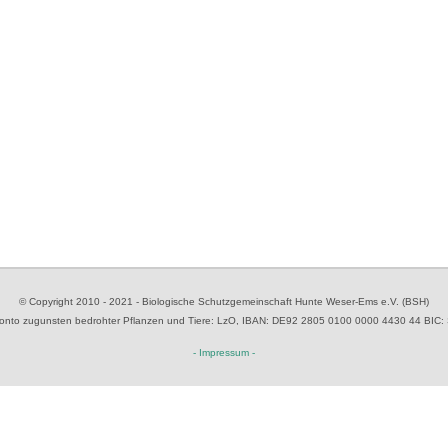
© Copyright 2010 - 2021 - Biologische Schutzgemeinschaft Hunte Weser-Ems e.V. (BSH)
to zugunsten bedrohter Pflanzen und Tiere
: LzO, IBAN: D
E92 2805 0100 0000 4430 44
BIC:
- Impressum -