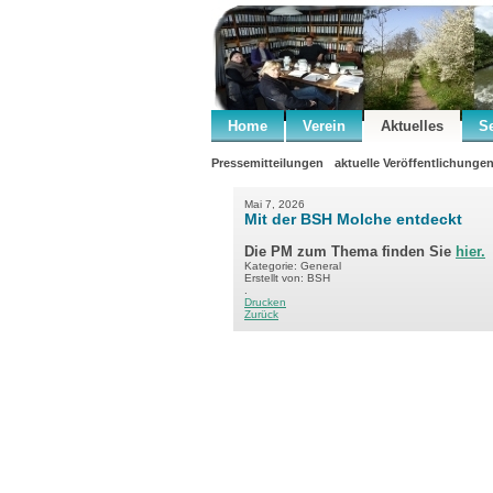
Home
Verein
Aktuelles
S
Pressemitteilungen
aktuelle Veröffentlichunge
Mai 7, 2026
Mit der BSH Molche entdeckt
Die PM zum Thema finden Sie
hier.
Kategorie: General
Erstellt von: BSH
.
Drucken
Zurück