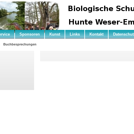
ervice
Sponsoren
Kunst
Links
Kontakt
Datenschut
n
Buchbesprechungen