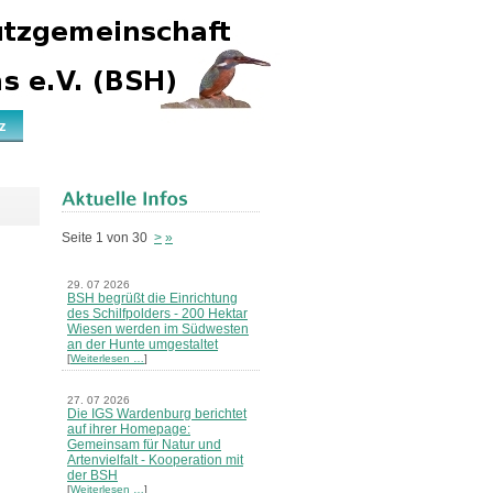
z
Seite 1 von 30
>
»
29. 07 2026
BSH begrüßt die Einrichtung
des Schilfpolders - 200 Hektar
Wiesen werden im Südwesten
an der Hunte umgestaltet
[
Weiterlesen …
]
27. 07 2026
Die IGS Wardenburg berichtet
auf ihrer Homepage:
Gemeinsam für Natur und
Artenvielfalt - Kooperation mit
der BSH
[
Weiterlesen …
]