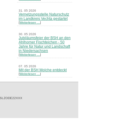
31. 05 2026
Vernetzungsstelle Naturschutz
im Landkreis Vechta gestartet
[
Weiterlesen …
]
30. 05 2026
Jubiläumsfeier der BSH an den
Ahlhorner Fischteichen - 50
Jahre für Natur und Landschaft
in Niedersachsen
[
Weiterlesen …
]
07. 05 2026
Mit der BSH Molche entdeckt
[
Weiterlesen …
]
21. 03 2026
Merkblatt Nr. 30 Biotope - "Das
Herrenholz" erschienen
[
Weiterlesen …
]
 SLZODE22XXX
20. 03 2026
Informationsveranstaltung zu
Naturschutzprojekten ein voller
Erfolg - Akteure stellten in
Goldenstedt ihre Projekte vor
[
Weiterlesen …
]