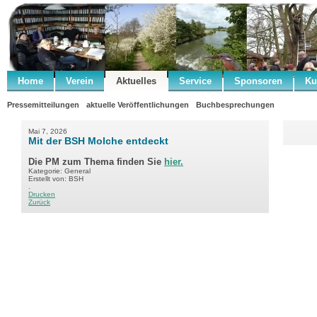
Home
Verein
Aktuelles
Service
Sponsoren
Ku
Pressemitteilungen
aktuelle Veröffentlichungen
Buchbesprechungen
Mai 7, 2026
Mit der BSH Molche entdeckt
Die PM zum Thema finden Sie
hier.
Kategorie: General
Erstellt von: BSH
.
Drucken
Zurück