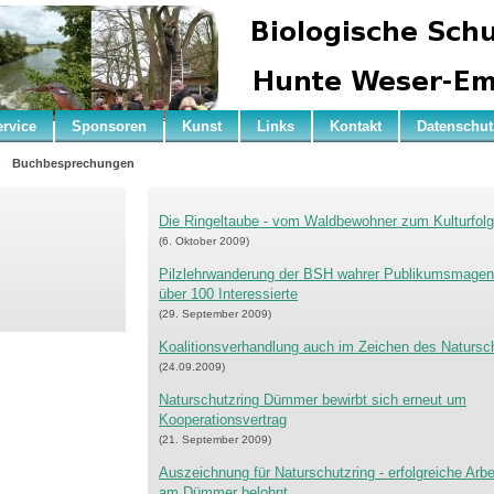
ervice
Sponsoren
Kunst
Links
Kontakt
Datenschut
n
Buchbesprechungen
Die Ringeltaube - vom Waldbewohner zum Kulturfolg
(6. Oktober 2009)
Pilzlehrwanderung der BSH wahrer Publikumsmagent
über 100 Interessierte
(29. September 2009)
Koalitionsverhandlung auch im Zeichen des Natursc
(24.09.2009)
Naturschutzring Dümmer bewirbt sich erneut um
Kooperationsvertrag
(21. September 2009)
Auszeichnung für Naturschutzring - erfolgreiche Arbe
am Dümmer belohnt