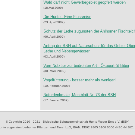
Wald darf nicht Gewerbegebiet geopfert werden
(18.Mai 2009)
Die Hunte - Eine Flussreise
(23. April 2009)
Schutz der Lethe zugunsten der Ahlhorner Fischteic
(06. April 2009)
Antrag der BSH auf Naturschutz für das Gebiet Obe
Lethe und Nebengewässer
(03. April 2009)
Vom Nutztier zur bedrohten Art - Ökoporträt Biber
(30. März 2009)
Vogelfütterung - besser mehr als weniger!
(10. Februar 2009)
Naturdenkmale, Merkblatt Nr. 73 der BSH
(17. Januar 2009)
© Copyright 2010 - 2021 - Biologische Schutzgemeinschaft Hunte Weser-Ems e.V. (BSH)
to zugunsten bedrohter Pflanzen und Tiere
: LzO, IBAN: D
E92 2805 0100 0000 4430 44
BIC: