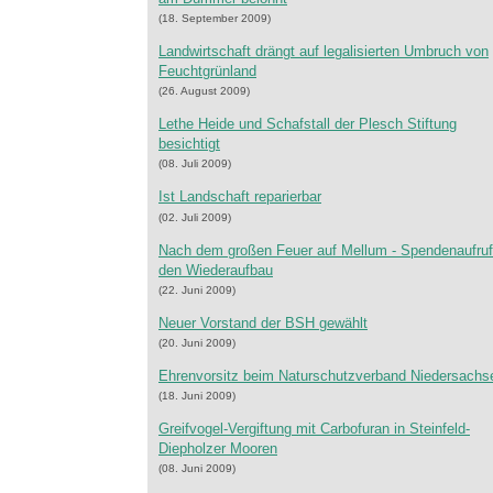
(18. September 2009)
Landwirtschaft drängt auf legalisierten Umbruch von
Feuchtgrünland
(26. August 2009)
Lethe Heide und Schafstall der Plesch Stiftung
besichtigt
(08. Juli 2009)
Ist Landschaft reparierbar
(02. Juli 2009)
Nach dem großen Feuer auf Mellum - Spendenaufruf
den Wiederaufbau
(22. Juni 2009)
Neuer Vorstand der BSH gewählt
(20. Juni 2009)
Ehrenvorsitz beim Naturschutzverband Niedersachs
(18. Juni 2009)
Greifvogel-Vergiftung mit Carbofuran in Steinfeld-
Diepholzer Mooren
(08. Juni 2009)