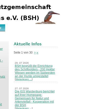
z
er
Seite 1 von 30
>
»
 -
29. 07 2026
BSH begrüßt die Einrichtung
des Schilfpolders - 200 Hektar
Wiesen werden im Südwesten
an der Hunte umgestaltet
hutz
[
Weiterlesen …
]
27. 07 2026
Die IGS Wardenburg berichtet
auf ihrer Homepage:
Gemeinsam für Natur und
Artenvielfalt - Kooperation mit
it
der BSH
[
Weiterlesen …
]