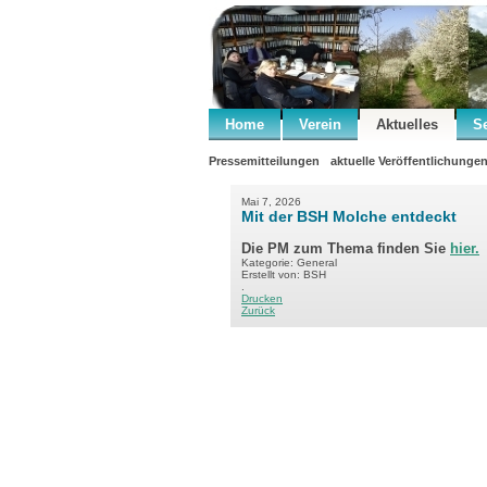
Home
Verein
Aktuelles
S
Pressemitteilungen
aktuelle Veröffentlichunge
Mai 7, 2026
Mit der BSH Molche entdeckt
Die PM zum Thema finden Sie
hier.
Kategorie: General
Erstellt von: BSH
.
Drucken
Zurück