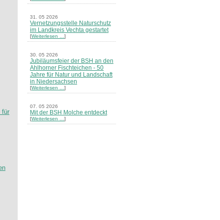
31. 05 2026
Vernetzungsstelle Naturschutz
im Landkreis Vechta gestartet
[
Weiterlesen …
]
30. 05 2026
Jubiläumsfeier der BSH an den
Ahlhorner Fischteichen - 50
Jahre für Natur und Landschaft
in Niedersachsen
[
Weiterlesen …
]
07. 05 2026
 für
Mit der BSH Molche entdeckt
[
Weiterlesen …
]
21. 03 2026
Merkblatt Nr. 30 Biotope - "Das
Herrenholz" erschienen
[
Weiterlesen …
]
en
20. 03 2026
Informationsveranstaltung zu
Naturschutzprojekten ein voller
Erfolg - Akteure stellten in
Goldenstedt ihre Projekte vor
[
Weiterlesen …
]