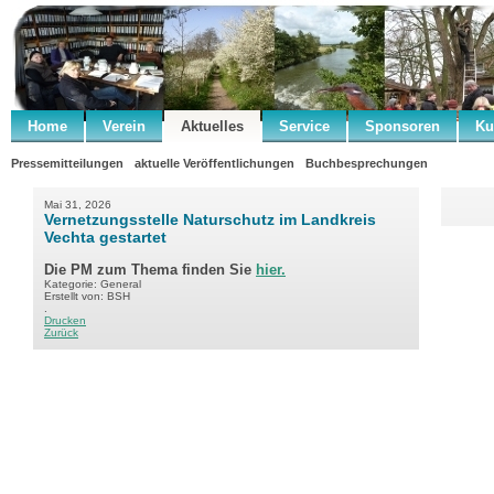
Home
Verein
Aktuelles
Service
Sponsoren
Ku
Pressemitteilungen
aktuelle Veröffentlichungen
Buchbesprechungen
Mai 31, 2026
Vernetzungsstelle Naturschutz im Landkreis
Vechta gestartet
Die PM zum Thema finden Sie
hier.
Kategorie: General
Erstellt von: BSH
.
Drucken
Zurück