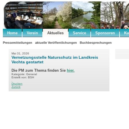
Home
Verein
Aktuelles
Service
Sponsoren
Ku
Pressemitteilungen
aktuelle Veröffentlichungen
Buchbesprechungen
Mai 31, 2026
Vernetzungsstelle Naturschutz im Landkreis
Vechta gestartet
Die PM zum Thema finden Sie
hier.
Kategorie: General
Erstellt von: BSH
.
Drucken
Zurück