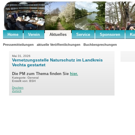
Home
Verein
Aktuelles
Service
Sponsoren
Ku
Pressemitteilungen
aktuelle Veröffentlichungen
Buchbesprechungen
Mai 31, 2026
Vernetzungsstelle Naturschutz im Landkreis
Vechta gestartet
Die PM zum Thema finden Sie
hier.
Kategorie: General
Erstellt von: BSH
.
Drucken
Zurück