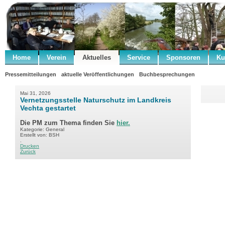
Home
Verein
Aktuelles
Service
Sponsoren
Ku
Pressemitteilungen
aktuelle Veröffentlichungen
Buchbesprechungen
Mai 31, 2026
Vernetzungsstelle Naturschutz im Landkreis
Vechta gestartet
Die PM zum Thema finden Sie
hier.
Kategorie: General
Erstellt von: BSH
.
Drucken
Zurück