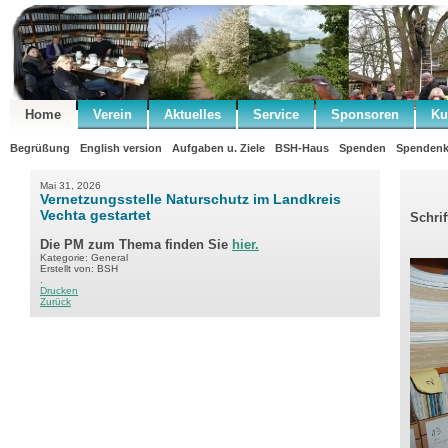
Home
Verein
Aktuelles
Service
Sponsoren
Ku
Begrüßung
English version
Aufgaben u. Ziele
BSH-Haus
Spenden
Spendenk
Mai 31, 2026
Vernetzungsstelle Naturschutz im Landkreis
Vechta gestartet
Schri
Die PM zum Thema finden Sie
hier.
Kategorie: General
Erstellt von: BSH
.
Drucken
Zurück