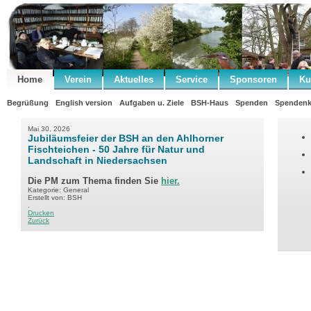
Home
Verein
Aktuelles
Service
Sponsoren
Ku
Begrüßung
English version
Aufgaben u. Ziele
BSH-Haus
Spenden
Spendenk
Mai 30, 2026
Jubiläumsfeier der BSH an den Ahlhorner
Fischteichen - 50 Jahre für Natur und
Landschaft in Niedersachsen
Die PM zum Thema finden Sie
hier.
Kategorie: General
Erstellt von: BSH
.
Drucken
Zurück