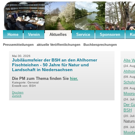
Home
Verein
Aktuelles
Service
Sponsoren
Ku
Pressemitteilungen
aktuelle Veröffentlichungen
Buchbesprechungen
Mai 30, 2026
Jubiläumsfeier der BSH an den Ahlhorner
Alte 
Fischteichen - 50 Jahre für Natur und
(24. Au
Landschaft in Niedersachsen
Ahlhor
(09. Au
Die PM zum Thema finden Sie
hier.
Schulv
Kategorie: General
Erstellt von: BSH
(09. Au
.
Drucken
Moorsc
Zurück
(24. Jul
Der Ga
BSH
(20. Jul
Naturs
(09. Jul
Moorb