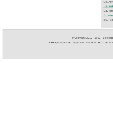
(25. Apr
Baumk
(16. Mä
Zu we
(08. Fe
© Copyright 2010 - 2021 - Biolog
BSH-Spendenkonto zugunsten bedrohter Pflanzen und