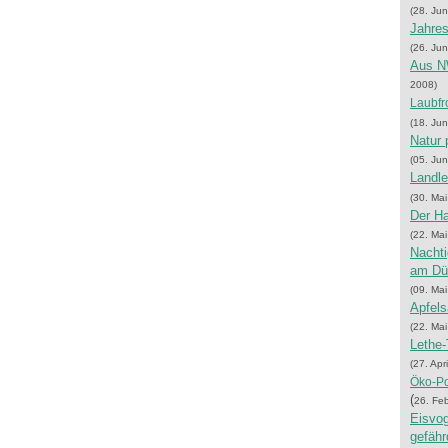
(28. Ju
Jahre
(26. Ju
Aus NW
2008)
Laubfr
(18. Ju
Natur 
(05. Ju
Landl
(30. Ma
Der Ha
(22. Ma
Nachti
am D
(09. Ma
Apfels
(22. Ma
Lethe-
(27. Apr
Öko-Po
(
26. Fe
Eisvog
gefähr