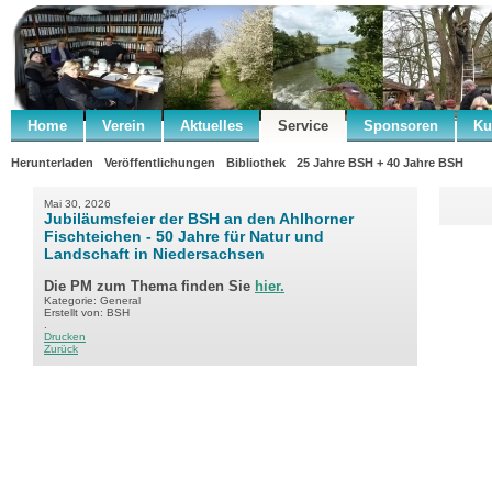
Home
Verein
Aktuelles
Service
Sponsoren
Ku
Herunterladen
Veröffentlichungen
Bibliothek
25 Jahre BSH + 40 Jahre BSH
Mai 30, 2026
Jubiläumsfeier der BSH an den Ahlhorner
Fischteichen - 50 Jahre für Natur und
Landschaft in Niedersachsen
Die PM zum Thema finden Sie
hier.
Kategorie: General
Erstellt von: BSH
.
Drucken
Zurück