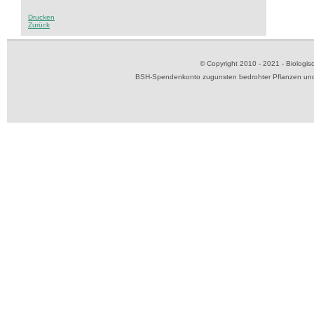
Drucken
Zurück
© Copyright 2010 - 2021 - Biolog
BSH-Spendenkonto zugunsten bedrohter Pflanzen und