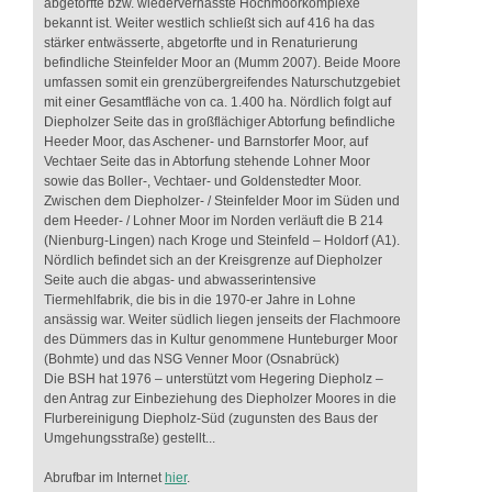
abgetorfte bzw. wiedervernässte Hochmoorkomplexe
bekannt ist. Weiter westlich schließt sich auf 416 ha das
stärker entwässerte, abgetorfte und in Renaturierung
befindliche Steinfelder Moor an (Mumm 2007). Beide Moore
umfassen somit ein grenzübergreifendes Naturschutzgebiet
mit einer Gesamtfläche von ca. 1.400 ha. Nördlich folgt auf
Diepholzer Seite das in großflächiger Abtorfung befindliche
Heeder Moor, das Aschener- und Barnstorfer Moor, auf
Vechtaer Seite das in Abtorfung stehende Lohner Moor
sowie das Boller-, Vechtaer- und Goldenstedter Moor.
Zwischen dem Diepholzer- / Steinfelder Moor im Süden und
dem Heeder- / Lohner Moor im Norden verläuft die B 214
(Nienburg-Lingen) nach Kroge und Steinfeld – Holdorf (A1).
Nördlich befindet sich an der Kreisgrenze auf Diepholzer
Seite auch die abgas- und abwasserintensive
Tiermehlfabrik, die bis in die 1970-er Jahre in Lohne
ansässig war. Weiter südlich liegen jenseits der Flachmoore
des Dümmers das in Kultur genommene Hunteburger Moor
(Bohmte) und das NSG Venner Moor (Osnabrück)
Die BSH hat 1976 – unterstützt vom Hegering Diepholz –
den Antrag zur Einbeziehung des Diepholzer Moores in die
Flurbereinigung Diepholz-Süd (zugunsten des Baus der
Umgehungsstraße) gestellt...
Abrufbar im Internet
hier
.