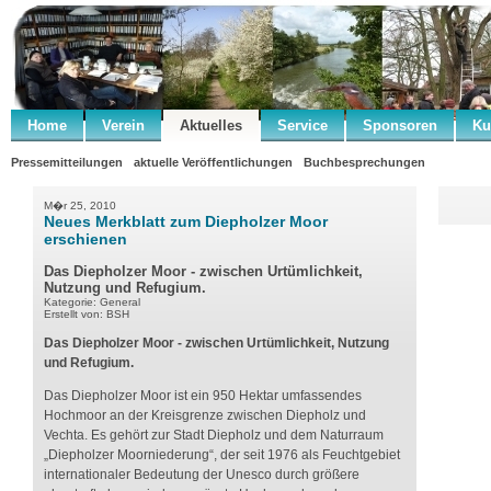
Home
Verein
Aktuelles
Service
Sponsoren
Ku
Pressemitteilungen
aktuelle Veröffentlichungen
Buchbesprechungen
M�r 25, 2010
Neues Merkblatt zum Diepholzer Moor
erschienen
Das Diepholzer Moor - zwischen Urtümlichkeit,
Nutzung und Refugium.
Kategorie: General
Erstellt von: BSH
Das Diepholzer Moor - zwischen Urtümlichkeit, Nutzung
und Refugium.
Das Diepholzer Moor ist ein 950 Hektar umfassendes
Hochmoor an der Kreisgrenze zwischen Diepholz und
Vechta. Es gehört zur Stadt Diepholz und dem Naturraum
„Diepholzer Moorniederung“, der seit 1976 als Feuchtgebiet
internationaler Bedeutung der Unesco durch größere