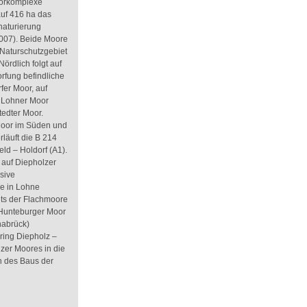
oorkomplexe
 auf 416 ha das
naturierung
2007). Beide Moore
Naturschutzgebiet
ördlich folgt auf
orfung befindliche
fer Moor, auf
e Lohner Moor
tedter Moor.
Moor im Süden und
läuft die B 214
ld – Holdorf (A1).
 auf Diepholzer
sive
re in Lohne
its der Flachmoore
Hunteburger Moor
nabrück)
ring Diepholz –
zer Moores in die
n des Baus der