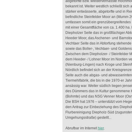
abgetorfte bzw. wiedervernässte Hochm
bekannt ist. Weiter westlich schließt sich
stärker entwässerte, abgetorfte und in Re
befindliche Steinfelder Moor an (Mumm 
umfassen somit ein grenzübergreifendes 
mit einer Gesamtfläche von ca. 1.400 ha. N
Diepholzer Seite das in großflächiger Abt
Heeder Moor, das Aschener- und Barnstor
Vechtaer Seite das in Abtorfung stehend
sowie das Boller-, Vechtaer- und Goldens
Zwischen dem Diepholzer- / Steinfelder 
dem Heeder- / Lohner Moor im Norden ver
(Nienburg-Lingen) nach Kroge und Steinfe
Nördlich befindet sich an der Kreisgrenze
Seite auch die abgas- und abwasserinten
Tiermehlfabrik, die bis in die 1970-er Jah
ansässig war. Weiter südlich liegen jense
des Dümmers das in Kultur genommene 
(Bohmte) und das NSG Venner Moor (Os
Die BSH hat 1976 – unterstützt vom Hege
den Antrag zur Einbeziehung des Diephol
Flurbereinigung Diepholz-Süd (zugunste
Umgehungsstraße) gestellt...
Abrufbar im Internet
hier
.