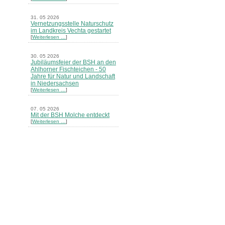
31. 05 2026
Vernetzungsstelle Naturschutz
im Landkreis Vechta gestartet
[
Weiterlesen …
]
30. 05 2026
Jubiläumsfeier der BSH an den
Ahlhorner Fischteichen - 50
Jahre für Natur und Landschaft
in Niedersachsen
[
Weiterlesen …
]
07. 05 2026
Mit der BSH Molche entdeckt
[
Weiterlesen …
]
21. 03 2026
Merkblatt Nr. 30 Biotope - "Das
Herrenholz" erschienen
[
Weiterlesen …
]
20. 03 2026
Informationsveranstaltung zu
Naturschutzprojekten ein voller
Erfolg - Akteure stellten in
Goldenstedt ihre Projekte vor
[
Weiterlesen …
]