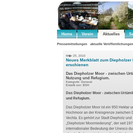
Home
Verein
Aktuelles
S
Pressemitteilungen
aktuelle Veröffentlichunge
M�r 25, 2010
Neues Merkblatt zum Diepholzer
erschienen
Das Diepholzer Moor - zwischen Urt
Nutzung und Refugium.
Kategorie: General
Erstellt von: BSH
Das Diepholzer Moor - zwischen Urtümli
und Refugium.
Das Diepholzer Moor ist ein 950 Hektar
Hochmoor an der Kreisgrenze zwischen 
Vechta. Es gehört zur Stadt Diepholz un
„Diepholzer Moorniederung“, der seit 197
internationaler Bedeutung der Unesco du