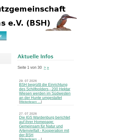
z
Seite 1 von 30
>
»
29. 07 2026
BSH begrüßt die Einrichtung
des Schilfpolders - 200 Hektar
Wiesen werden im Südwesten
an der Hunte umgestaltet
[
Weiterlesen …
]
27. 07 2026
Die IGS Wardenburg berichtet
auf ihrer Homepage:
Gemeinsam für Natur und
Artenvielfalt - Kooperation mit
der BSH
[
Weiterlesen …
]