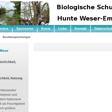
ervice
Sponsoren
Kunst
Links
Kontakt
Datenschut
n
Buchbesprechungen
 Moor
ümlichkeit,
chkeit, Nutzung
 umfassendes
Diepholz und
d dem Naturraum
6 als Feuchtgebiet
rch größere