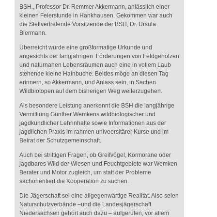
BSH., Professor Dr. Remmer Akkermann, anlässlich einer
kleinen Feierstunde in Hankhausen. Gekommen war auch
die Stellvertretende Vorsitzende der BSH, Dr. Ursula
Biermann.
Überreicht wurde eine großformatige Urkunde und
angesichts der langjährigen Förderungen von Feldgehölzen
und naturnahen Lebensräumen auch eine in vollem Laub
stehende kleine Hainbuche. Beides möge an diesen Tag
erinnern, so Akkermann, und Anlass sein, in Sachen
Wildbiotopen auf dem bisherigen Weg weiterzugehen.
Als besondere Leistung anerkennt die BSH die langjährige
Vermittlung Günther Wemkens wildbiologischer und
jagdkundlicher Lehrinhalte sowie Informationen aus der
jagdlichen Praxis im rahmen univeersitärer Kurse und im
Beirat der Schutzgemeinschaft.
Auch bei strittigen Fragen, ob Greifvögel, Kormorane oder
jagdbares Wild der Wiesen und Feuchtgebiete war Wemken
Berater und Motor zugleich, um statt der Probleme
sachorientiert die Kooperation zu suchen.
Die Jägerschaft sei eine allgegenwärtige Realität. Also seien
Naturschutzverbände –und die Landesjägerschaft
Niedersachsen gehört auch dazu – aufgerufen, vor allem