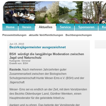
Home
Verein
Aktuelles
Service
Sponsoren
Ku
Pressemitteilungen
aktuelle Veröffentlichungen
Buchbesprechungen
Jun 15, 2010
Bezirksjägermeister ausgezeichnet
BSH würdigt die langjährige Moderation zwischen
Jagd und Naturschutz
Kategorie: General
Erstellt von: BSH
Rastede.
Nach mehreren Jahrzehnten guter
Zusammenarbeit zwischen der Biologischen
Schutzgemeinschaft Hunte Weser-Ems e.V. (BSH) und der
Jägerschaft
Weser- Ems sei es endlich an der Zeit, mit dem Vorsitzenden
des Bezirks Oldenburger Land, Günther Wemken, einen
Hauptmoderator für die geleistete Arbeit zu
danken und zu ehren. Das betonte der Vorsitzende der