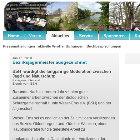
Home
Verein
Aktuelles
Service
Sponsoren
Ku
Pressemitteilungen
aktuelle Veröffentlichungen
Buchbesprechungen
Jun 15, 2010
Bezirksjägermeister ausgezeichnet
BSH würdigt die langjährige Moderation zwischen
Jagd und Naturschutz
Kategorie: General
Erstellt von: BSH
Rastede.
Nach mehreren Jahrzehnten guter
Zusammenarbeit zwischen der Biologischen
Schutzgemeinschaft Hunte Weser-Ems e.V. (BSH) und der
Jägerschaft
Weser- Ems sei es endlich an der Zeit, mit dem Vorsitzenden
des Bezirks Oldenburger Land, Günther Wemken, einen
Hauptmoderator für die geleistete Arbeit zu
danken und zu ehren. Das betonte der Vorsitzende der