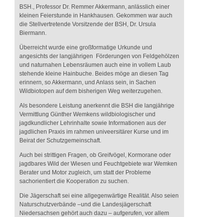
BSH., Professor Dr. Remmer Akkermann, anlässlich einer
kleinen Feierstunde in Hankhausen. Gekommen war auch
die Stellvertretende Vorsitzende der BSH, Dr. Ursula
Biermann.
Überreicht wurde eine großformatige Urkunde und
angesichts der langjährigen Förderungen von Feldgehölzen
und naturnahen Lebensräumen auch eine in vollem Laub
stehende kleine Hainbuche. Beides möge an diesen Tag
erinnern, so Akkermann, und Anlass sein, in Sachen
Wildbiotopen auf dem bisherigen Weg weiterzugehen.
Als besondere Leistung anerkennt die BSH die langjährige
Vermittlung Günther Wemkens wildbiologischer und
jagdkundlicher Lehrinhalte sowie Informationen aus der
jagdlichen Praxis im rahmen univeersitärer Kurse und im
Beirat der Schutzgemeinschaft.
Auch bei strittigen Fragen, ob Greifvögel, Kormorane oder
jagdbares Wild der Wiesen und Feuchtgebiete war Wemken
Berater und Motor zugleich, um statt der Probleme
sachorientiert die Kooperation zu suchen.
Die Jägerschaft sei eine allgegenwärtige Realität. Also seien
Naturschutzverbände –und die Landesjägerschaft
Niedersachsen gehört auch dazu – aufgerufen, vor allem