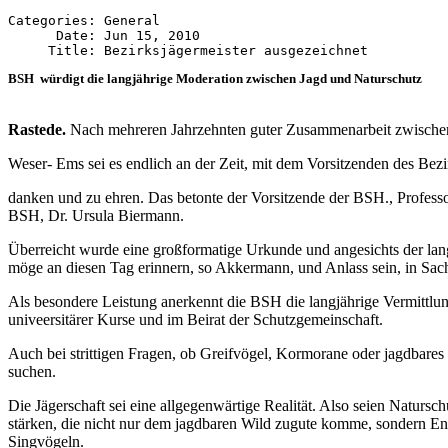
Categories: General

      Date: Jun 15, 2010

BSH würdigt die langjährige Moderation zwischen Jagd und Naturschutz
Rastede.
Nach mehreren Jahrzehnten guter Zusammenarbeit zwischen
Weser- Ems sei es endlich an der Zeit, mit dem Vorsitzenden des Bez
danken und zu ehren. Das betonte der Vorsitzende der BSH., Profess
BSH, Dr. Ursula Biermann.
Überreicht wurde eine großformatige Urkunde und angesichts der la
möge an diesen Tag erinnern, so Akkermann, und Anlass sein, in Sa
Als besondere Leistung anerkennt die BSH die langjährige Vermittlu
univeersitärer Kurse und im Beirat der Schutzgemeinschaft.
Auch bei strittigen Fragen, ob Greifvögel, Kormorane oder jagdbare
suchen.
Die Jägerschaft sei eine allgegenwärtige Realität. Also seien Naturs
stärken, die nicht nur dem jagdbaren Wild zugute komme, sondern E
Singvögeln.