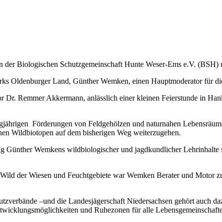
 der Biologischen Schutzgemeinschaft Hunte Weser-Ems e.V. (BSH) u
irks Oldenburger Land, Günther Wemken, einen Hauptmoderator für die 
or Dr. Remmer Akkermann, anlässlich einer kleinen Feierstunde in Ha
ngjährigen Förderungen von Feldgehölzen und naturnahen Lebensräume
chen Wildbiotopen auf dem bisherigen Weg weiterzugehen.
ng Günther Wemkens wildbiologischer und jagdkundlicher Lehrinhalte 
s Wild der Wiesen und Feuchtgebiete war Wemken Berater und Motor zugl
chutzverbände –und die Landesjägerschaft Niedersachsen gehört auch da
ntwicklungsmöglichkeiten und Ruhezonen für alle Lebensgemeinschafte