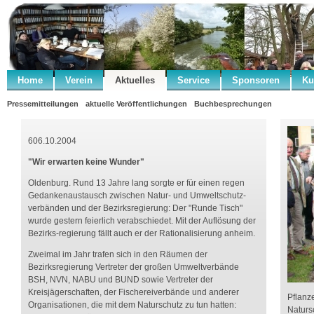
Home
Verein
Aktuelles
Service
Sponsoren
Ku
Pressemitteilungen
aktuelle Veröffentlichungen
Buchbesprechungen
606.10.2004
"Wir erwarten keine Wunder"
Oldenburg. Rund 13 Jahre lang sorgte er für einen regen
Gedankenaustausch zwischen Natur- und Umweltschutz-
verbänden und der Bezirksregierung: Der "Runde Tisch"
wurde gestern feierlich verabschiedet. Mit der Auflösung der
Bezirks-regierung fällt auch er der Rationalisierung anheim.
Zweimal im Jahr trafen sich in den Räumen der
Bezirksregierung Vertreter der großen Umweltverbände
BSH, NVN, NABU und BUND sowie Vertreter der
Kreisjägerschaften, der Fischereiverbände und anderer
Pflanz
Organisationen, die mit dem Naturschutz zu tun hatten:
Naturs