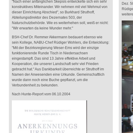
"Nach einer anfänglichen Skepsis entwickelte sich ein sehr
Dez. 5
konstruktives Miteinander. Wir nehmen mit viel Wehmut von
Rüdige
dieser Einrichtung Abschied", so Burkhard Struthoff,
weiter
Abteilungsdirektor des Dezernates 503, der
Naturschutzbehörde. Wie es weiterhehen soll, weiß er nicht:
"Wir erwarten da keine Wunder mehr."
BSH-Chef Dr. Remmer Akkermann bedauert ebenso wie
sein Kollege, NABU-Chef Rüdiger Wohlers, die Entwicklung:
"Mit der Bezirksregierung Weser-Ems wird der einzige
funktionierende Runde Tisch in Niedersachsen
eingestampft. Das sind 13 Jahre effektive Arbeit und
Kooperation, die unserer Landschaft sehr viel Frieden
gebracht hat." Aus Dankbarkeit überreichte er Struthoff im
Namen der Anwesenden eine Urkunde. Gemeinschaftlich
wurde dann noch eine Buche gepflanzt, um die
Verbundenheit zu bekunden.
Nach Hunte-Report vom 06.10.2004