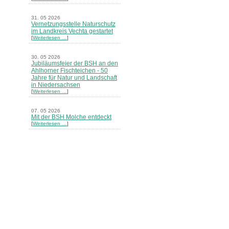
31. 05 2026
Vernetzungsstelle Naturschutz
im Landkreis Vechta gestartet
[
Weiterlesen …
]
30. 05 2026
Jubiläumsfeier der BSH an den
Ahlhorner Fischteichen - 50
Jahre für Natur und Landschaft
in Niedersachsen
[
Weiterlesen …
]
07. 05 2026
Mit der BSH Molche entdeckt
[
Weiterlesen …
]
21. 03 2026
Merkblatt Nr. 30 Biotope - "Das
Herrenholz" erschienen
[
Weiterlesen …
]
20. 03 2026
Informationsveranstaltung zu
Naturschutzprojekten ein voller
Erfolg - Akteure stellten in
Goldenstedt ihre Projekte vor
[
Weiterlesen …
]