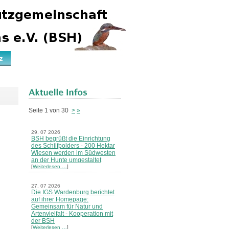
z
Seite 1 von 30
>
»
29. 07 2026
BSH begrüßt die Einrichtung
des Schilfpolders - 200 Hektar
Wiesen werden im Südwesten
an der Hunte umgestaltet
[
Weiterlesen …
]
27. 07 2026
Die IGS Wardenburg berichtet
auf ihrer Homepage:
Gemeinsam für Natur und
Artenvielfalt - Kooperation mit
der BSH
[
Weiterlesen …
]