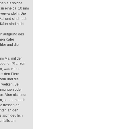
aben als solche
t in eine ca. 10 mm
 verwandeln. Die
Mai und sind nach
Käfer sind nicht
t aufgrund des
nen Käfer
ler und die
m Mai mit der
iedener Pflanzen
m, was vielen
us den Eiern
zeln und die
u welken. Bei
emmungen oder
. Aber nicht nur
en, sondern auch
re fressen an
chten an den
et sich deutlich
enfalls am