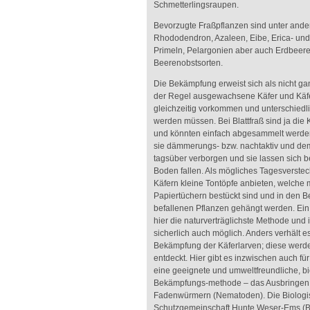
Schmetterlingsraupen.
Bevorzugte Fraßpflanzen sind unter and
Rhododendron, Azaleen, Eibe, Erica- und
Primeln, Pelargonien aber auch Erdbeer
Beerenobstsorten.
Die Bekämpfung erweist sich als nicht gan
der Regel ausgewachsene Käfer und Käf
gleichzeitig vorkommen und unterschiedl
werden müssen. Bei Blattfraß sind ja die 
und könnten einfach abgesammelt werden,
sie dämmerungs- bzw. nachtaktiv und d
tagsüber verborgen und sie lassen sich b
Boden fallen. Als mögliches Tagesverste
Käfern kleine Tontöpfe anbieten, welche 
Papiertüchern bestückt sind und in den B
befallenen Pflanzen gehängt werden. Ein
hier die naturverträglichste Methode und
sicherlich auch möglich. Anders verhält es
Bekämpfung der Käferlarven; diese werden
entdeckt. Hier gibt es inzwischen auch f
eine geeignete und umweltfreundliche, b
Bekämpfungs-methode – das Ausbringen
Fadenwürmern (Nematoden). Die Biologi
Schutzgemeinschaft Hunte Weser-Ems (BS