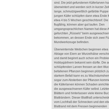
sind. Die jetzt gefundenen Käferlarven h
überwintert und werden sich in kurzer Zei
lange, schmutzigweißlich gefärbte Puppe
jungen Käfer schlüpfen dann etwa Ende 
etwa 4 bis 5 Wochen geschlechtsreif. Die 
flugfähig, können aber gut laufen. Den
umgangssprachlichen Namen hat diese Ar
gefurchten „Rüssels" beim ausgewachse
bekommen, an dessen Ende sich zwei Füh
Mundwerkzeuge befinden.
Überwinternde Weibchen beginnen etwa i
Ablage von Eiern an Wurzelhälse versch
und damit beginnt auch schon ein Proble
Hobbygärtnern bekannt sein dürfte. Die a
schlüpfenden Larven fressen an den Wur
befallenen Pflanzen beginnen plötzlich z
starkem Befall kann es zu Wachstumsh
sogar zum Absterben der Pflanzen kommen
die Käferlarven können Schaden anricht
die ausgewachsenen Käfer selbst. Letzte
Blättern und hinterlassen viele kleine Bu
Blatträndern. Dieser Blattfraß unterscheid
vom Lochfraß der Schnecken und den eb
Blattrand mit dem Fressen beginnenden