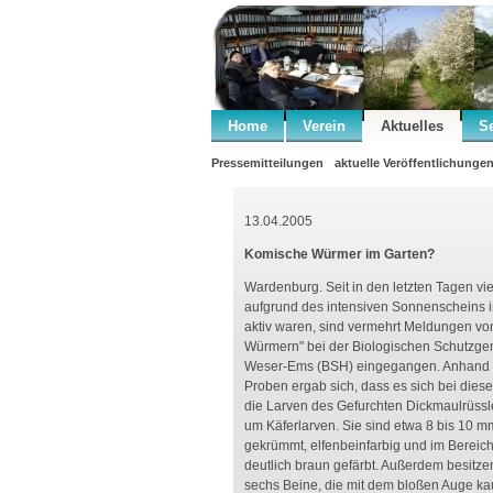
Home
Verein
Aktuelles
S
Pressemitteilungen
aktuelle Veröffentlichunge
13.04.2005
Komische Würmer im Garten?
Wardenburg. Seit in den letzten Tagen vie
aufgrund des intensiven Sonnenscheins i
aktiv waren, sind vermehrt Meldungen v
Würmern" bei der Biologischen Schutzge
Weser-Ems (BSH) eingegangen. Anhand d
Proben ergab sich, dass es sich bei die
die Larven des Gefurchten Dickmaulrüssle
um Käferlarven. Sie sind etwa 8 bis 10 mm
gekrümmt, elfenbeinfarbig und im Bereic
deutlich braun gefärbt. Außerdem besitze
sechs Beine, die mit dem bloßen Auge k