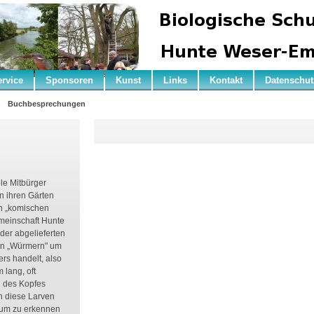
ervice
Sponsoren
Kunst
Links
Kontakt
Datenschut
n
Buchbesprechungen
le Mitbürger
n ihren Gärten
on „komischen
meinschaft Hunte
er abgelieferten
sen „Würmern" um
rs handelt, also
 lang, oft
h des Kopfes
n diese Larven
aum zu erkennen