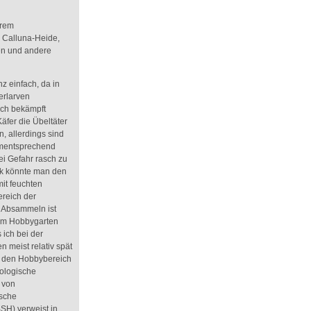
erem
 Calluna-Heide,
en und andere
z einfach, da in
erlarven
ich bekämpft
Käfer die Übeltäter
 allerdings sind
ementsprechend
ei Gefahr rasch zu
ck könnte man den
mit feuchten
ereich der
 Absammeln ist
 im Hobbygarten
 ich bei der
 meist relativ spät
ür den Hobbybereich
iologische
 von
sche
H) verweist in