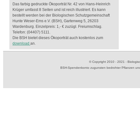
Das farbig gedruckte Ökoporträt Nr. 42 von Hans-Heinrich
Krüger umfasst 8 Seiten und ist reich illustriert. Es kann
bestellt werden bei der Biologischen Schutzgemeinschaft
Hunte Weser-Ems e.V. (BSH), Gartenweg 5, 26203
Wardenburg. Einzelpreis: 1,- € zuzügl. Freiumschlag.
Telefon: (04407) 5111.
Die BSH bietet dieses Ökoporträt auch kostenlos zum
download
an.
© Copyright 2010 - 2021 - Biolog
BSH-Spendenkonto zugunsten bedrohter Pflanzen und