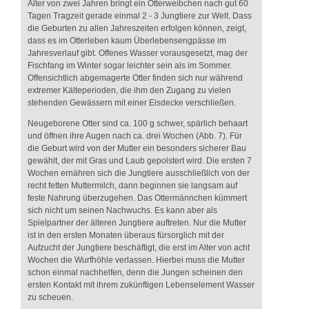
Alter von zwei Jahren bringt ein Otterweibchen nach gut 60
Tagen Tragzeit gerade einmal 2 - 3 Jungtiere zur Welt. Dass
die Geburten zu allen Jahreszeiten erfolgen können, zeigt,
dass es im Otterleben kaum Überlebensengpässe im
Jahresverlauf gibt. Offenes Wasser vorausgesetzt, mag der
Fischfang im Winter sogar leichter sein als im Sommer.
Offensichtlich abgemagerte Otter finden sich nur während
extremer Kälteperioden, die ihm den Zugang zu vielen
stehenden Gewässern mit einer Eisdecke verschließen.
Neugeborene Otter sind ca. 100 g schwer, spärlich behaart
und öffnen ihre Augen nach ca. drei Wochen (Abb. 7). Für
die Geburt wird von der Mutter ein besonders sicherer Bau
gewählt, der mit Gras und Laub gepolstert wird. Die ersten 7
Wochen ernähren sich die Jungtiere ausschließlich von der
recht fetten Muttermilch, dann beginnen sie langsam auf
feste Nahrung überzugehen. Das Ottermännchen kümmert
sich nicht um seinen Nachwuchs. Es kann aber als
Spielpartner der älteren Jungtiere auftreten. Nur die Mutter
ist in den ersten Monaten überaus fürsorglich mit der
Aufzucht der Jungtiere beschäftigt, die erst im Alter von acht
Wochen die Wurfhöhle verlassen. Hierbei muss die Mutter
schon einmal nachhelfen, denn die Jungen scheinen den
ersten Kontakt mit ihrem zukünftigen Lebenselement Wasser
zu scheuen.