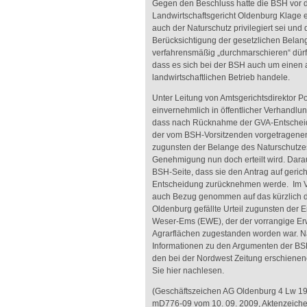
Gegen den Beschluss hatte die BSH vor d
Landwirtschaftsgericht Oldenburg Klage e
auch der Naturschutz privilegiert sei und
Berücksichtigung der gesetzlichen Belan
verfahrensmäßig „durchmarschieren“ dürf
dass es sich bei der BSH auch um einen
landwirtschaftlichen Betrieb handele.
Unter Leitung von Amtsgerichtsdirektor 
einvernehmlich in öffentlicher Verhandlu
dass nach Rücknahme der GVA-Entschei
der vom BSH-Vorsitzenden vorgetragene
zugunsten der Belange des Naturschutze
Genehmigung nun doch erteilt wird. Darau
BSH-Seite, dass sie den Antrag auf gerich
Entscheidung zurücknehmen werde. Im V
auch Bezug genommen auf das kürzlich 
Oldenburg gefällte Urteil zugunsten der 
Weser-Ems (EWE), der der vorrangige Er
Agrarflächen zugestanden worden war. 
Informationen zu den Argumenten der BSH
den bei der Nordwest Zeitung erschienen
Sie hier nachlesen.
(Geschäftszeichen AG Oldenburg 4 Lw 1
mD776-09 vom 10. 09. 2009, Aktenzeich