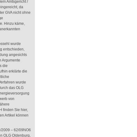
em Amtsgericht /
ingereicht, da
 der GVA nicht ohne
ge
e. Hinzu käme,
 anerkannten
Possehl wurde
ng entschieden,
dung angesichts
n Argumente
s die
fhin erklärte die
tliche
erfahren wurde
durch das OLG
Energieversorgung
werb von
Nähere
 finden Sie hier,
en Artikel können
9/2009 – 62/09NO6
en OLG Oldenburg,