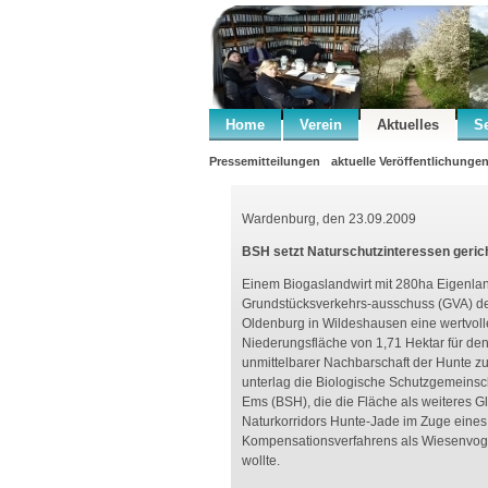
Home
Verein
Aktuelles
S
Pressemitteilungen
aktuelle Veröffentlichunge
Wardenburg, den 23.09.2009
BSH setzt Naturschutzinteressen gerich
Einem Biogaslandwirt mit 280ha Eigenla
Grundstücksverkehrs-ausschuss (GVA) d
Oldenburg in Wildeshausen eine wertvoll
Niederungsfläche von 1,71 Hektar für de
unmittelbarer Nachbarschaft der Hunte z
unterlag die Biologische Schutzgemeinsc
Ems (BSH), die die Fläche als weiteres G
Naturkorridors Hunte-Jade im Zuge eines
Kompensationsverfahrens als Wiesenvog
wollte.