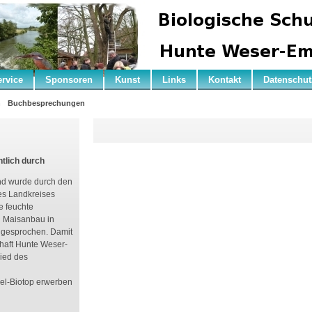
ervice
Sponsoren
Kunst
Links
Kontakt
Datenschut
n
Buchbesprechungen
tlich durch
nd wurde durch den
es Landkreises
e feuchte
n Maisanbau in
ugesprochen. Damit
haft Hunte Weser-
lied des
el-Biotop erwerben