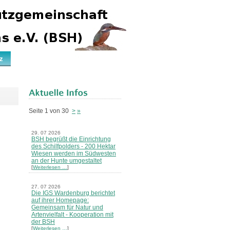
z
Seite 1 von 30
>
»
29. 07 2026
BSH begrüßt die Einrichtung
des Schilfpolders - 200 Hektar
Wiesen werden im Südwesten
an der Hunte umgestaltet
[
Weiterlesen …
]
27. 07 2026
Die IGS Wardenburg berichtet
auf ihrer Homepage:
Gemeinsam für Natur und
Artenvielfalt - Kooperation mit
der BSH
[
Weiterlesen …
]