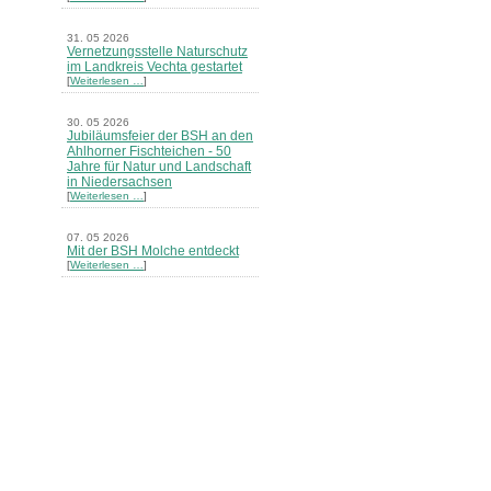
31. 05 2026
Vernetzungsstelle Naturschutz
im Landkreis Vechta gestartet
[
Weiterlesen …
]
30. 05 2026
Jubiläumsfeier der BSH an den
Ahlhorner Fischteichen - 50
Jahre für Natur und Landschaft
in Niedersachsen
[
Weiterlesen …
]
07. 05 2026
Mit der BSH Molche entdeckt
[
Weiterlesen …
]
21. 03 2026
Merkblatt Nr. 30 Biotope - "Das
Herrenholz" erschienen
[
Weiterlesen …
]
20. 03 2026
Informationsveranstaltung zu
Naturschutzprojekten ein voller
Erfolg - Akteure stellten in
Goldenstedt ihre Projekte vor
[
Weiterlesen …
]