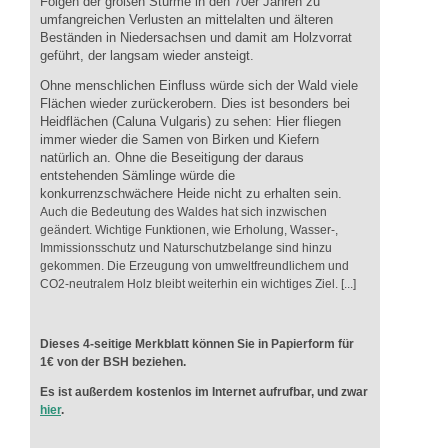
Folgen der großen Stürme in den 70er Jahren zu
umfangreichen Verlusten an mittelalten und älteren
Beständen in Niedersachsen und damit am Holzvorrat
geführt, der langsam wieder ansteigt.
Ohne menschlichen Einfluss würde sich der Wald viele
Flächen wieder zurückerobern. Dies ist besonders bei
Heidflächen (Caluna Vulgaris) zu sehen: Hier fliegen
immer wieder die Samen von Birken und Kiefern
natürlich an. Ohne die Beseitigung der daraus
entstehenden Sämlinge würde die
konkurrenzschwächere Heide nicht zu erhalten sein.
Auch die Bedeutung des Waldes hat sich inzwischen
geändert. Wichtige Funktionen, wie Erholung, Wasser-,
Immissionsschutz und Naturschutzbelange sind hinzu
gekommen. Die Erzeugung von umweltfreundlichem und
CO2-neutralem Holz bleibt weiterhin ein wichtiges Ziel. [...]
Dieses 4-seitige Merkblatt können Sie in Papierform für
1€ von der BSH beziehen.
Es ist außerdem kostenlos im Internet aufrufbar, und zwar
hier
.