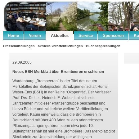
Home
Verein
Aktuelles
Service
Sponsoren
Ku
Pressemitteilungen
aktuelle Veröffentlichungen
Buchbesprechungen
29.09.2005
Neues BSH-Merkblatt über Brombeeren erschienen
Wardenburg. „Brombeeren" ist der Titel des neuen
Merkblattes der Biologischen Schutzgemeinschaft Hunte
Weser-Ems (BSH) in der Reihe "Ökoporträt". Der Verfasser,
Prof. Drs. Dr. h. c. Heinrich E. Weber, hat sich seit
Jahrzehnten mit dieser Pflanzengruppe beschäftigt und
hierzu Bücher und zahlreiche weitere Veröffentlichungen
vorgelegt. Kaum einer weiß, dass die Brombeeren in
Deutschland mit über 400 Arten zu den artenreichsten
Pflanzengattungen gehören, denn etwa jede 10.
Blütenpflanzenart ist hier eine Brombeere! Das Merkblatt gibt
Steckbriefe zur Unterscheidung der wichtigsten