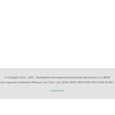
© Copyright 2010 - 2021 - Biologische Schutzgemeinschaft Hunte Weser-Ems e.V. (BSH)
to zugunsten bedrohter Pflanzen und Tiere
: LzO, IBAN: D
E92 2805 0100 0000 4430 44
BIC:
- Impressum -