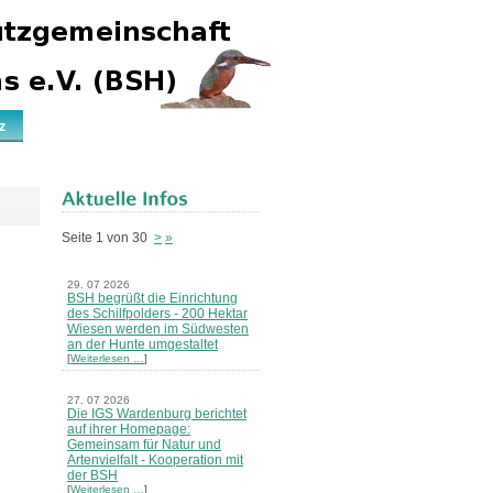
z
Seite 1 von 30
>
»
29. 07 2026
BSH begrüßt die Einrichtung
des Schilfpolders - 200 Hektar
Wiesen werden im Südwesten
an der Hunte umgestaltet
[
Weiterlesen …
]
27. 07 2026
Die IGS Wardenburg berichtet
auf ihrer Homepage:
Gemeinsam für Natur und
Artenvielfalt - Kooperation mit
der BSH
[
Weiterlesen …
]