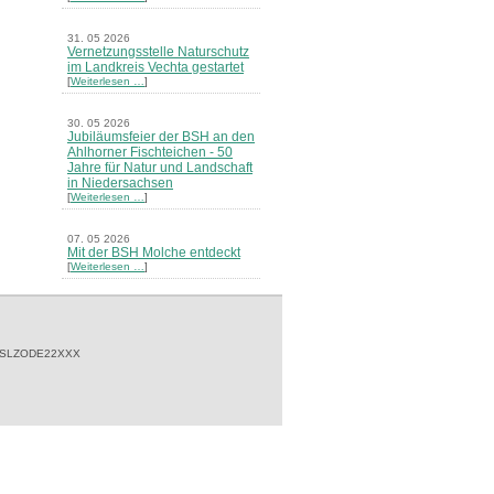
31. 05 2026
Vernetzungsstelle Naturschutz
im Landkreis Vechta gestartet
[
Weiterlesen …
]
30. 05 2026
Jubiläumsfeier der BSH an den
Ahlhorner Fischteichen - 50
Jahre für Natur und Landschaft
in Niedersachsen
[
Weiterlesen …
]
07. 05 2026
Mit der BSH Molche entdeckt
[
Weiterlesen …
]
21. 03 2026
Merkblatt Nr. 30 Biotope - "Das
Herrenholz" erschienen
[
Weiterlesen …
]
 SLZODE22XXX
20. 03 2026
Informationsveranstaltung zu
Naturschutzprojekten ein voller
Erfolg - Akteure stellten in
Goldenstedt ihre Projekte vor
[
Weiterlesen …
]