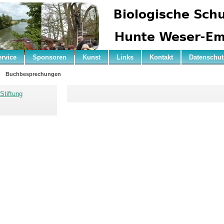
ervice
Sponsoren
Kunst
Links
Kontakt
Datenschut
n
Buchbesprechungen
Stiftung