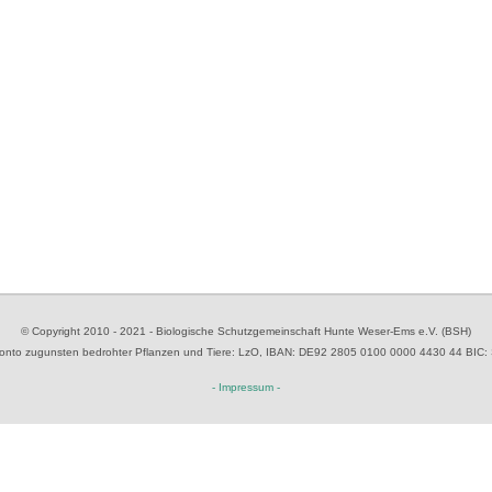
© Copyright 2010 - 2021 - Biologische Schutzgemeinschaft Hunte Weser-Ems e.V. (BSH)
to zugunsten bedrohter Pflanzen und Tiere
: LzO, IBAN: D
E92 2805 0100 0000 4430 44
BIC:
- Impressum -