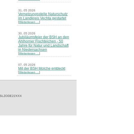
31. 05 2026
Vernetzungsstelle Naturschutz
im Landkreis Vechta gestartet
[
Weiterlesen …
]
30. 05 2026
Jubiläumsfeier der BSH an den
Ahlhorner Fischteichen - 50
Jahre für Natur und Landschaft
in Niedersachsen
[
Weiterlesen …
]
07. 05 2026
Mit der BSH Molche entdeckt
[
Weiterlesen …
]
21. 03 2026
Merkblatt Nr. 30 Biotope - "Das
Herrenholz" erschienen
[
Weiterlesen …
]
 SLZODE22XXX
20. 03 2026
Informationsveranstaltung zu
Naturschutzprojekten ein voller
Erfolg - Akteure stellten in
Goldenstedt ihre Projekte vor
[
Weiterlesen …
]