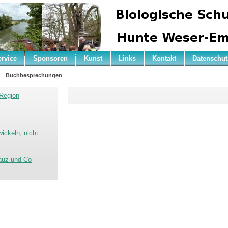
ervice
Sponsoren
Kunst
Links
Kontakt
Datenschut
n
Buchbesprechungen
Region
ickeln, nicht
kauz und Co