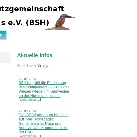
z
Seite 1 von 30
>
»
29. 07 2026
BSH begrüßt die Einrichtung
des Schilfpolders - 200 Hektar
Wiesen werden im Südwesten
an der Hunte umgestaltet
[
Weiterlesen …
]
27. 07 2026
Die IGS Wardenburg berichtet
auf ihrer Homepage:
Gemeinsam für Natur und
Artenvielfalt - Kooperation mit
der BSH
[
Weiterlesen …
]