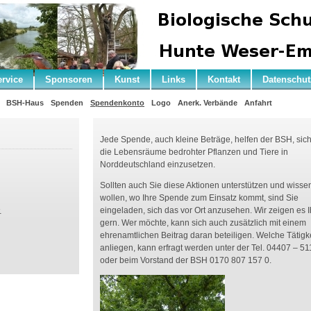
ervice
Sponsoren
Kunst
Links
Kontakt
Datenschut
BSH-Haus
Spenden
Spendenkonto
Logo
Anerk. Verbände
Anfahrt
Jede Spende, auch kleine Beträge, helfen der BSH, sich
die Lebensräume bedrohter Pflanzen und Tiere in
Norddeutschland einzusetzen.
Sollten auch Sie diese Aktionen unterstützen und wisse
wollen, wo Ihre Spende zum Einsatz kommt, sind Sie
.
eingeladen, sich das vor Ort anzusehen. Wir zeigen es 
gern. Wer möchte, kann sich auch zusätzlich mit einem
ehrenamtlichen Beitrag daran beteiligen. Welche Tätigk
anliegen, kann erfragt werden unter der Tel. 04407 – 51
oder beim Vorstand der BSH 0170 807 157 0.