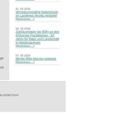
31. 05 2026
Vernetzungsstelle Naturschutz
im Landkreis Vechta gestartet
[
Weiterlesen …
]
30. 05 2026
Jubiläumsfeier der BSH an den
Ahlhorner Fischteichen - 50
Jahre für Natur und Landschaft
in Niedersachsen
[
Weiterlesen …
]
07. 05 2026
nge
Mit der BSH Molche entdeckt
[
Weiterlesen …
]
ind
21. 03 2026
Merkblatt Nr. 30 Biotope - "Das
Herrenholz" erschienen
[
Weiterlesen …
]
20. 03 2026
Informationsveranstaltung zu
 SLZODE22XXX
Naturschutzprojekten ein voller
Erfolg - Akteure stellten in
Goldenstedt ihre Projekte vor
[
Weiterlesen …
]