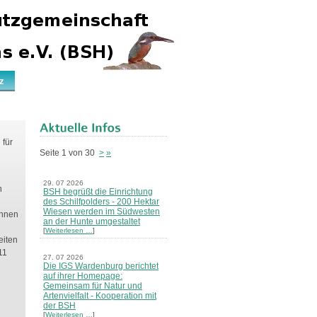
z
 für
Seite 1 von 30
>
»
29. 07 2026
n
BSH begrüßt die Einrichtung
des Schilfpolders - 200 Hektar
Wiesen werden im Südwesten
Ihnen
an der Hunte umgestaltet
[
Weiterlesen …
]
eiten
11
27. 07 2026
Die IGS Wardenburg berichtet
auf ihrer Homepage:
Gemeinsam für Natur und
Artenvielfalt - Kooperation mit
der BSH
[
Weiterlesen …
]