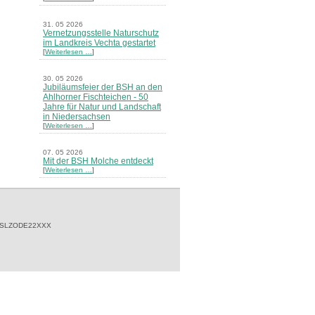
31. 05 2026
Vernetzungsstelle Naturschutz
im Landkreis Vechta gestartet
[
Weiterlesen …
]
30. 05 2026
Jubiläumsfeier der BSH an den
Ahlhorner Fischteichen - 50
Jahre für Natur und Landschaft
in Niedersachsen
[
Weiterlesen …
]
07. 05 2026
Mit der BSH Molche entdeckt
[
Weiterlesen …
]
21. 03 2026
Merkblatt Nr. 30 Biotope - "Das
Herrenholz" erschienen
[
Weiterlesen …
]
 SLZODE22XXX
20. 03 2026
Informationsveranstaltung zu
Naturschutzprojekten ein voller
Erfolg - Akteure stellten in
Goldenstedt ihre Projekte vor
[
Weiterlesen …
]