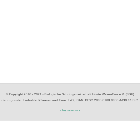
© Copyright 2010 - 2021 - Biologische Schutzgemeinschaft Hunte Weser-Ems e.V. (BSH)
to zugunsten bedrohter Pflanzen und Tiere
: LzO, IBAN: D
E92 2805 0100 0000 4430 44
BIC:
- Impressum -