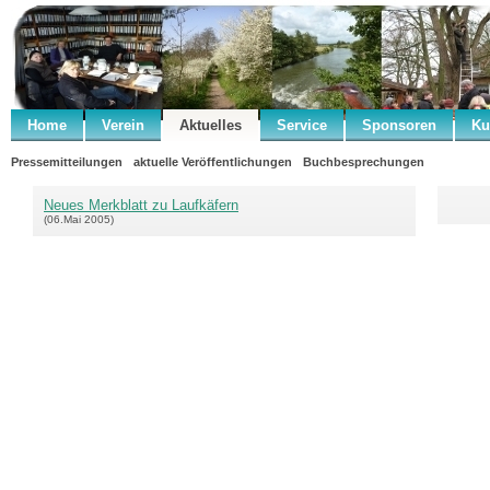
Home
Verein
Aktuelles
Service
Sponsoren
Ku
Pressemitteilungen
aktuelle Veröffentlichungen
Buchbesprechungen
Neues Merkblatt zu Laufkäfern
(06.Mai 2005)