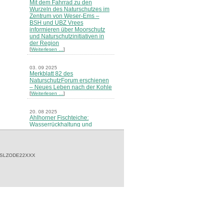
Mit dem Fahrrad zu den
Wurzeln des Naturschutzes im
Zentrum von Weser-Ems –
BSH und UBZ Vrees
informieren über Moorschutz
und Naturschutzinitiativen in
der Region
[
Weiterlesen …
]
03. 09 2025
Merkblatt 82 des
NaturschutzForum erschienen
– Neues Leben nach der Kohle
[
Weiterlesen …
]
20. 08 2025
Ahlhorner Fischteiche:
Wasserrückhaltung und
Naturschutz haben Priorität -
Niedersächsische
Landesforsten stellen neues
Konzept vor
 SLZODE22XXX
[
Weiterlesen …
]
21. 07 2025
BSH sieht Wasser- und
Bodenverbände in der Pflicht -
Stellungnahme der BSH zur
geplanten Änderung des
Niedersächsischen
Wassergesetzes