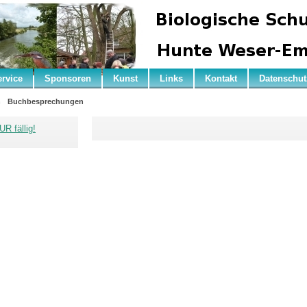
ervice
Sponsoren
Kunst
Links
Kontakt
Datenschut
n
Buchbesprechungen
R fällig!