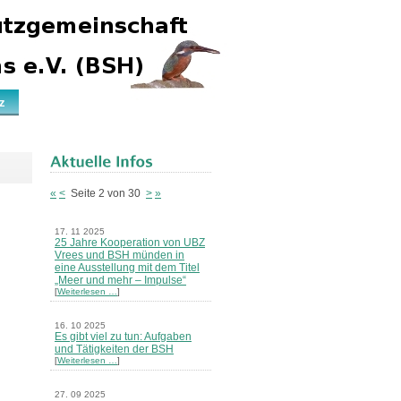
z
«
<
Seite 2 von 30
>
»
17. 11 2025
25 Jahre Kooperation von UBZ
Vrees und BSH münden in
eine Ausstellung mit dem Titel
„Meer und mehr – Impulse“
[
Weiterlesen …
]
16. 10 2025
Es gibt viel zu tun: Aufgaben
und Tätigkeiten der BSH
[
Weiterlesen …
]
27. 09 2025