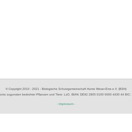
© Copyright 2010 - 2021 - Biologische Schutzgemeinschaft Hunte Weser-Ems e.V. (BSH)
to zugunsten bedrohter Pflanzen und Tiere
: LzO, IBAN: D
E92 2805 0100 0000 4430 44
BIC:
- Impressum -