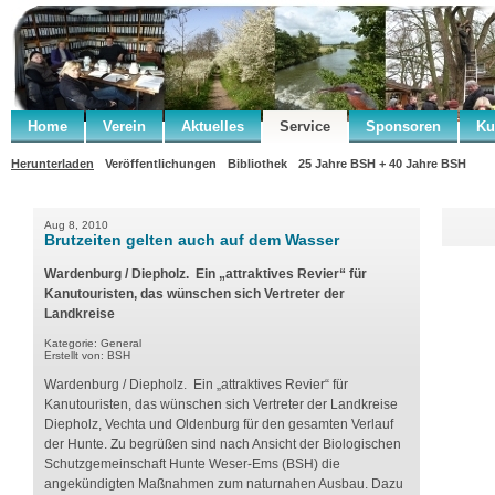
Home
Verein
Aktuelles
Service
Sponsoren
Ku
.
Herunterladen
Veröffentlichungen
Bibliothek
25 Jahre BSH + 40 Jahre BSH
Aug 8, 2010
Brutzeiten gelten auch auf dem Wasser
Wardenburg / Diepholz. Ein „attraktives Revier“ für
Kanutouristen, das wünschen sich Vertreter der
Landkreise
Kategorie: General
Erstellt von: BSH
Wardenburg / Diepholz. Ein „attraktives Revier“ für
Kanutouristen, das wünschen sich Vertreter der Landkreise
Diepholz, Vechta und Oldenburg für den gesamten Verlauf
der Hunte. Zu begrüßen sind nach Ansicht der Biologischen
Schutzgemeinschaft Hunte Weser-Ems (BSH) die
angekündigten Maßnahmen zum naturnahen Ausbau. Dazu