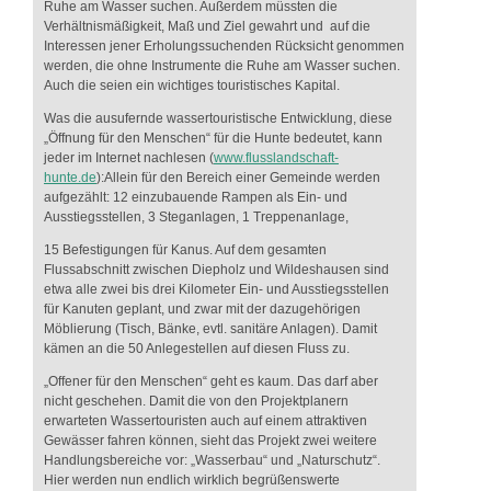
Ruhe am Wasser suchen. Außerdem müssten die
Verhältnismäßigkeit, Maß und Ziel gewahrt und auf die
Interessen jener Erholungssuchenden Rücksicht genommen
werden, die ohne Instrumente die Ruhe am Wasser suchen.
Auch die seien ein wichtiges touristisches Kapital.
Was die ausufernde wassertouristische Entwicklung, diese
„Öffnung für den Menschen“ für die Hunte bedeutet, kann
jeder im Internet nachlesen (
www.flusslandschaft-
hunte.de
):Allein für den Bereich einer Gemeinde werden
aufgezählt: 12 einzubauende Rampen als Ein- und
Ausstiegsstellen, 3 Steganlagen, 1 Treppenanlage,
15 Befestigungen für Kanus. Auf dem gesamten
Flussabschnitt zwischen Diepholz und Wildeshausen sind
etwa alle zwei bis drei Kilometer Ein- und Ausstiegsstellen
für Kanuten geplant, und zwar mit der dazugehörigen
Möblierung (Tisch, Bänke, evtl. sanitäre Anlagen). Damit
kämen an die 50 Anlegestellen auf diesen Fluss zu.
„Offener für den Menschen“ geht es kaum. Das darf aber
nicht geschehen. Damit die von den Projektplanern
erwarteten Wassertouristen auch auf einem attraktiven
Gewässer fahren können, sieht das Projekt zwei weitere
Handlungsbereiche vor: „Wasserbau“ und „Naturschutz“.
Hier werden nun endlich wirklich begrüßenswerte