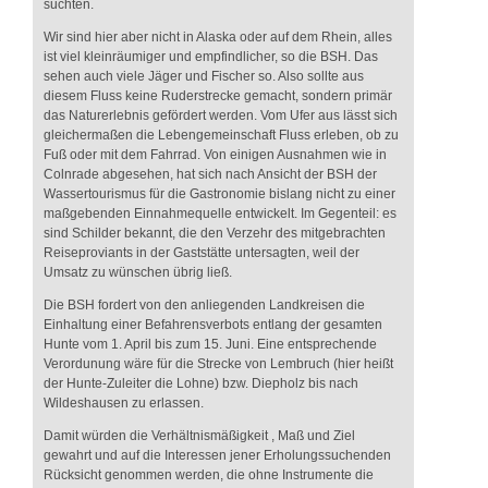
suchten.
Wir sind hier aber nicht in Alaska oder auf dem Rhein, alles
ist viel kleinräumiger und empfindlicher, so die BSH. Das
sehen auch viele Jäger und Fischer so. Also sollte aus
diesem Fluss keine Ruderstrecke gemacht, sondern primär
das Naturerlebnis gefördert werden. Vom Ufer aus lässt sich
gleichermaßen die Lebengemeinschaft Fluss erleben, ob zu
Fuß oder mit dem Fahrrad. Von einigen Ausnahmen wie in
Colnrade abgesehen, hat sich nach Ansicht der BSH der
Wassertourismus für die Gastronomie bislang nicht zu einer
maßgebenden Einnahmequelle entwickelt. Im Gegenteil: es
sind Schilder bekannt, die den Verzehr des mitgebrachten
Reiseproviants in der Gaststätte untersagten, weil der
Umsatz zu wünschen übrig ließ.
Die BSH fordert von den anliegenden Landkreisen die
Einhaltung einer Befahrensverbots entlang der gesamten
Hunte vom 1. April bis zum 15. Juni. Eine entsprechende
Verordunung wäre für die Strecke von Lembruch (hier heißt
der Hunte-Zuleiter die Lohne) bzw. Diepholz bis nach
Wildeshausen zu erlassen.
Damit würden die Verhältnismäßigkeit , Maß und Ziel
gewahrt und auf die Interessen jener Erholungssuchenden
Rücksicht genommen werden, die ohne Instrumente die