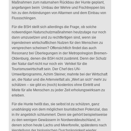
Maßnahmen zum naturnahen Rückbau der Hunte geplant,
angefangen beim Umbau der Wehre und Fischtreppen bis
hin zu den Anbindungen von Altarmen und dem Einbau von
Flussschlingen.
Für die BSH stellt sich allerdings die Frage, ob solche
notwendigen Naturschutzmaßnahmen heutzutage nur noch
dann umzusetzen und zu rechtfertigen sind, wenn sie
irgendeinen wirtschaftlichen Nutzen für den Menschen zu
versprechen scheinen? Offensichtlich findet das auch
Resonanz bei Überlegungen in der Metropolregion Bremen-
Oldenburg, denen die BSH nicht zustimmt. Denn der Schutz
der Natur darf nicht nur noch ein Vehikel für die
Tourismuswirtschaft sein. Der Chef des UN-
Umweltprogramms, Achim Steiner, mahnte bei der Wirtschaft
an, die Natur und die Artenvielfalt als „Wert an sich“ mehr zu
schätzen – sie gibt es (noch) kostenlos ohne Eintritt und
Miete für alle Menschen zu jeder Zeit erholungswirksam zu
erleben.
Für die Hunte heißt das, sie selbst ist zu schützen, ganz
unabhängig von dem möglichen touristischen Potenzial, das
in ihr angeblich schlummert. Denn sie gehört beispielsweise
zu den wenigen Gewässern in Nordwestdeutschland, in
denen schon heute Lachs und Meerforelle, spätestens nach
Herstellung der biologischen Durchgängigkeit wieder