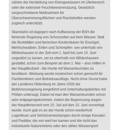
zählen die Herstellung von Kleingewässern im Uferbereich
oder die extensive Feuchtwiesennutzung. Gesetzlich
vorgeschriebene Maßnahmen für
Überschwemmungsflächen und Randstreifen werden
zugleich unterstützt.
Skandalös ist dagegen nach Auffassung der BSH die
fehlende Regelung von Schonzeiten auf dem Wasser. Statt
die Brutstätten und tierischen Kinderstuben für Eisvögel,
Mehlschwalben, Enten und Schnepfen wie unterhalb von
Wildeshausen in der Zeit vom 1. April bis zum 15. Juni
ungestört zu lassen, sei es oberhalb von Wildeshausen
gestattet, schon zum Beispiel ab dem 1. Mai – also mitten in
der Hauptbrutzeit - die Hunte mit Wassertouristen zu
bevölkern. Werbung werde inzwischen schon gemacht für
Familienfeiern und Betriebsausflüge. Nicht ohne Grund habe
der Landkreis Oldenburg im Jahre 2000 die
Befahrensregelung eingeführt und Unterhaltungsfahrten mit
Flößen untersagt. Dabei ist man den Wassertouristen schon
sehr entgegengekommen, indem die Begrenzung wegen
der Hauptferienzeit vom 15. Juli auf den 15. Juni vorverlegt
wurde. Auch gab es an der Hunte schon wiederholt
Lagerfeuer und Gehölzverwüstungen durch einige Kanuten
und Paddler, die von weit her kamen und die nicht das
individuelle Naturerlebnis oder den stillen Wassersport