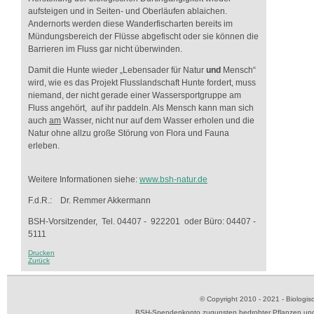
aufsteigen und in Seiten- und Oberläufen ablaichen.
Andernorts werden diese Wanderfischarten bereits im
Mündungsbereich der Flüsse abgefischt oder sie können die
Barrieren im Fluss gar nicht überwinden.
Damit die Hunte wieder „Lebensader für Natur
und
Mensch“
wird, wie es das Projekt Flusslandschaft Hunte fordert, muss
niemand, der nicht gerade einer Wassersportgruppe am
Fluss angehört, auf ihr paddeln. Als Mensch kann man sich
auch
am
Wasser, nicht nur auf dem Wasser erholen und die
Natur ohne allzu große Störung von Flora und Fauna
erleben.
Weitere Informationen siehe:
www.bsh-natur.de
F.d.R.: Dr. Remmer Akkermann
BSH-Vorsitzender, Tel. 04407 - 922201 oder Büro: 04407 -
5111
Drucken
Zurück
© Copyright 2010 - 2021 - Biolog
BSH-Spendenkonto zugunsten bedrohter Pflanzen und