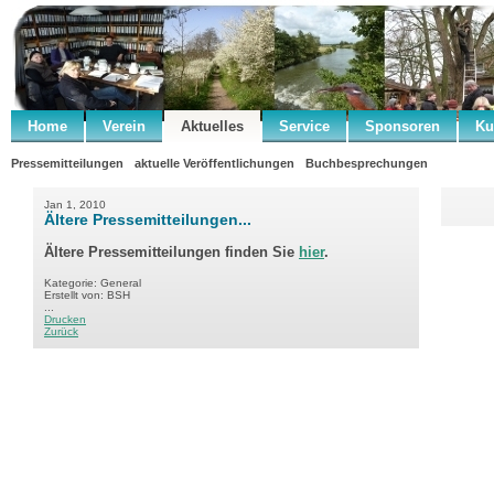
Home
Verein
Aktuelles
Service
Sponsoren
Ku
Pressemitteilungen
aktuelle Veröffentlichungen
Buchbesprechungen
Jan 1, 2010
Ältere Pressemitteilungen...
Ältere Pressemitteilungen finden Sie
hier
.
Kategorie: General
Erstellt von: BSH
...
Drucken
Zurück