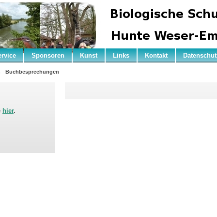
ervice
Sponsoren
Kunst
Links
Kontakt
Datenschut
n
Buchbesprechungen
e
hier
.