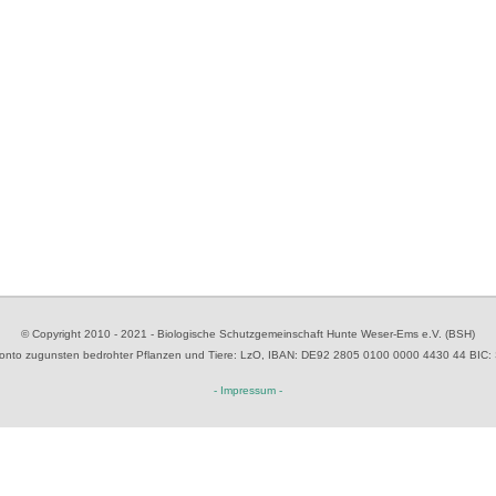
© Copyright 2010 - 2021 - Biologische Schutzgemeinschaft Hunte Weser-Ems e.V. (BSH)
to zugunsten bedrohter Pflanzen und Tiere
: LzO, IBAN: D
E92 2805 0100 0000 4430 44
BIC:
- Impressum -