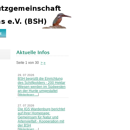
z
Seite 1 von 30
>
»
29. 07 2026
BSH begrüßt die Einrichtung
des Schilfpolders - 200 Hektar
Wiesen werden im Südwesten
an der Hunte umgestaltet
[
Weiterlesen …
]
27. 07 2026
Die IGS Wardenburg berichtet
auf ihrer Homepage:
Gemeinsam für Natur und
Artenvielfalt - Kooperation mit
der BSH
[
Weiterlesen …
]