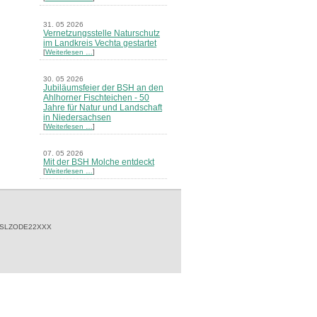
31. 05 2026
Vernetzungsstelle Naturschutz
im Landkreis Vechta gestartet
[
Weiterlesen …
]
30. 05 2026
Jubiläumsfeier der BSH an den
Ahlhorner Fischteichen - 50
Jahre für Natur und Landschaft
in Niedersachsen
[
Weiterlesen …
]
07. 05 2026
Mit der BSH Molche entdeckt
[
Weiterlesen …
]
21. 03 2026
Merkblatt Nr. 30 Biotope - "Das
Herrenholz" erschienen
[
Weiterlesen …
]
 SLZODE22XXX
20. 03 2026
Informationsveranstaltung zu
Naturschutzprojekten ein voller
Erfolg - Akteure stellten in
Goldenstedt ihre Projekte vor
[
Weiterlesen …
]