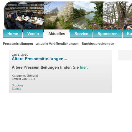
Home
Verein
Aktuelles
Service
Sponsoren
Ku
Pressemitteilungen
aktuelle Veröffentlichungen
Buchbesprechungen
Jan 1, 2010
Ältere Pressemitteilungen...
Ältere Pressemitteilungen finden Sie
hier
.
Kategorie: General
Erstellt von: BSH
...
Drucken
Zurück