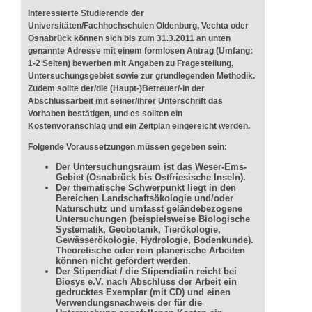
Interessierte Studierende der
Universitäten/Fachhochschulen Oldenburg, Vechta oder
Osnabrück können sich bis zum 31.3.2011 an unten
genannte Adresse mit einem formlosen Antrag (Umfang:
1-2 Seiten) bewerben mit Angaben zu Fragestellung,
Untersuchungsgebiet sowie zur grundlegenden Methodik.
Zudem sollte der/die (Haupt-)Betreuer/-in der
Abschlussarbeit mit seiner/ihrer Unterschrift das
Vorhaben bestätigen, und es sollten ein
Kostenvoranschlag und ein Zeitplan eingereicht werden.
Folgende Voraussetzungen müssen gegeben sein:
Der Untersuchungsraum ist das Weser-Ems-
Gebiet (Osnabrück bis Ostfriesische Inseln).
Der thematische Schwerpunkt liegt in den
Bereichen Landschaftsökologie und/oder
Naturschutz und umfasst geländebezogene
Untersuchungen (beispielsweise Biologische
Systematik, Geobotanik, Tierökologie,
Gewässerökologie, Hydrologie, Bodenkunde).
Theoretische oder rein planerische Arbeiten
können nicht gefördert werden.
Der Stipendiat / die Stipendiatin reicht bei
Biosys e.V. nach Abschluss der Arbeit ein
gedrucktes Exemplar (mit CD) und einen
Verwendungsnachweis der für die