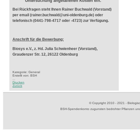
Untersuchung angefallenen Kosten ein.
Bei Rückfragen steht Ihnen Rainer Buchwald (Vorstand)
per email (rainer.buchwald@uni-oldenburg.de) oder
telefonisch (0441-798-4717 oder -4723) zur Verfügung.
Anschrift für die Bewerbung:
Biosys e.V., z. Hd. Julia Schwienheer (Vorstand),
Graudenzer Str. 12, 26122 Oldenburg
Kategorie: General
Erstellt von: BSH
...
Drucken
Zurück
© Copyright 2010 - 2021 - Biolog
BSH-Spendenkonto zugunsten bedrohter Pflanzen und