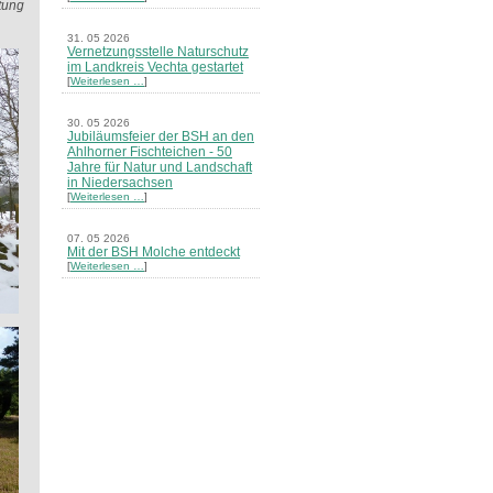
ftung
31. 05 2026
Vernetzungsstelle Naturschutz
im Landkreis Vechta gestartet
[
Weiterlesen …
]
30. 05 2026
Jubiläumsfeier der BSH an den
Ahlhorner Fischteichen - 50
Jahre für Natur und Landschaft
in Niedersachsen
[
Weiterlesen …
]
07. 05 2026
Mit der BSH Molche entdeckt
[
Weiterlesen …
]
21. 03 2026
Merkblatt Nr. 30 Biotope - "Das
Herrenholz" erschienen
[
Weiterlesen …
]
20. 03 2026
Informationsveranstaltung zu
Naturschutzprojekten ein voller
Erfolg - Akteure stellten in
Goldenstedt ihre Projekte vor
[
Weiterlesen …
]