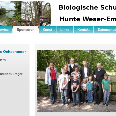
ervice
Sponsoren
Kunst
Links
Kontakt
Datenschut
as Ochsenmoor
att)
und Nabu Träger