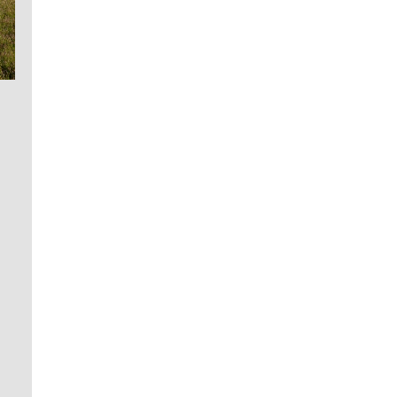
10. 03 2026
Erneuerung von Nisthilfen für
Koloniebrüter - Förderung
durch die Stiftung für Umwelt-
und Naturschutz im Landkreis
Vechta
[
Weiterlesen …
]
26. 01 2026
Ein halbes Jahrhundert für
Natur und Landschaft in
Niedersachsen - Die BSH wird
50 Jahre alt
[
Weiterlesen …
]
13. 12 2025
BSH dankt den Förderern
wichtiger Projekte - Spenden
kommen der Natur zugute
[
Weiterlesen …
]