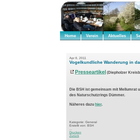
Home
Verein
Aktuelles
S
Apr 6, 2011
Vogelkundliche Wanderung in d
Presseartikel
(Diepholzer Kreisbl
Die BSH ist gemeinsam mit Mellumrat 
des Naturschutzrings Dümmer.
Näheres dazu
hier
.
Kategorie: General
Erstellt von: BSH
...
Drucken
Zurück