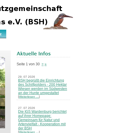
z
Seite 1 von 30
>
»
29. 07 2026
BSH begrüßt die Einrichtung
des Schilfpolders - 200 Hektar
Wiesen werden im Südwesten
an der Hunte umgestaltet
[
Weiterlesen …
]
27. 07 2026
Die IGS Wardenburg berichtet
auf ihrer Homepage:
Gemeinsam für Natur und
Artenvielfalt - Kooperation mit
der BSH
[
Weiterlesen …
]