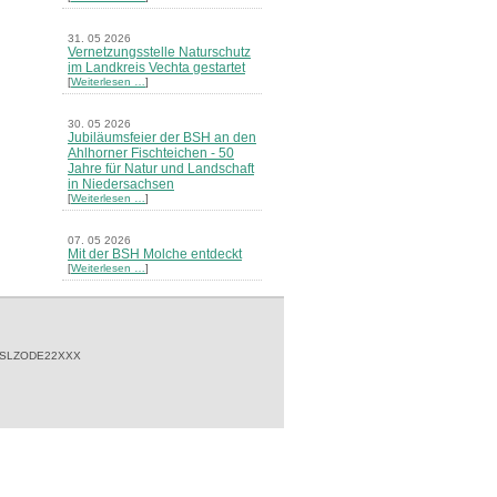
31. 05 2026
Vernetzungsstelle Naturschutz
im Landkreis Vechta gestartet
[
Weiterlesen …
]
30. 05 2026
Jubiläumsfeier der BSH an den
Ahlhorner Fischteichen - 50
Jahre für Natur und Landschaft
in Niedersachsen
[
Weiterlesen …
]
07. 05 2026
Mit der BSH Molche entdeckt
[
Weiterlesen …
]
21. 03 2026
Merkblatt Nr. 30 Biotope - "Das
Herrenholz" erschienen
[
Weiterlesen …
]
 SLZODE22XXX
20. 03 2026
Informationsveranstaltung zu
Naturschutzprojekten ein voller
Erfolg - Akteure stellten in
Goldenstedt ihre Projekte vor
[
Weiterlesen …
]