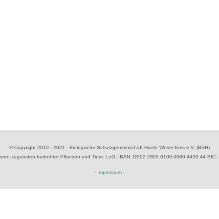
© Copyright 2010 - 2021 - Biologische Schutzgemeinschaft Hunte Weser-Ems e.V. (BSH)
to zugunsten bedrohter Pflanzen und Tiere
: LzO, IBAN: D
E92 2805 0100 0000 4430 44
BIC:
- Impressum -