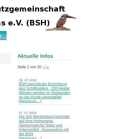
z
Seite 1 von 30
>
»
29. 07 2026
BSH begrüßt die Einrichtung
des Schilfpolders - 200 Hektar
Wiesen werden im Südwesten
an der Hunte umgestaltet
[
Weiterlesen …
]
27. 07 2026
Die IGS Wardenburg berichtet
auf ihrer Homepage:
Gemeinsam für Natur und
Artenvielfalt - Kooperation mit
der BSH
[
Weiterlesen …
]