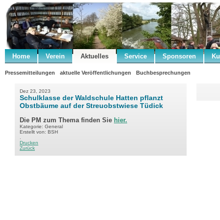
Home
Verein
Aktuelles
Service
Sponsoren
Ku
Pressemitteilungen
aktuelle Veröffentlichungen
Buchbesprechungen
Dez 23, 2023
Schulklasse der Waldschule Hatten pflanzt
Obstbäume auf der Streuobstwiese Tüdick
Die PM zum Thema finden Sie
hier.
Kategorie: General
Erstellt von: BSH
.
Drucken
Zurück