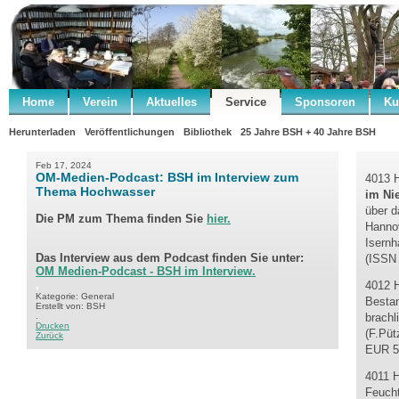
Home
Verein
Aktuelles
Service
Sponsoren
Ku
Herunterladen
Veröffentlichungen
Bibliothek
25 Jahre BSH + 40 Jahre BSH
Feb 17, 2024
OM-Medien-Podcast: BSH im Interview zum
4013 H
Thema Hochwasser
im Ni
über d
Die PM zum Thema finden Sie
hier.
Hannov
Isern
Das Interview aus dem Podcast finden Sie unter:
(ISSN
OM Medien-Podcast - BSH im Interview.
,
4012 H
Kategorie: General
Besta
Erstellt von: BSH
.
brachl
Drucken
(F.Püt
Zurück
EUR 5
4011 
Feucht