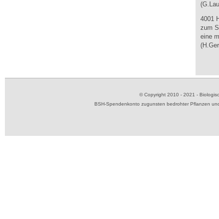
(G.Lau
4001 
zum Se
eine m
(H.Ger
© Copyright 2010 - 2021 - Biolog
BSH-Spendenkonto zugunsten bedrohter Pflanzen und