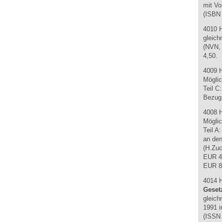
mit Vo
(ISBN 
4010 
gleich
(NVN, 
4,50.
4009 
Möglic
Teil C
Bezug 
4008 
Möglic
Teil A
an den
(H.Zuc
EUR 4
EUR 8
4014 
Geset
gleich
1991 i
(ISSN