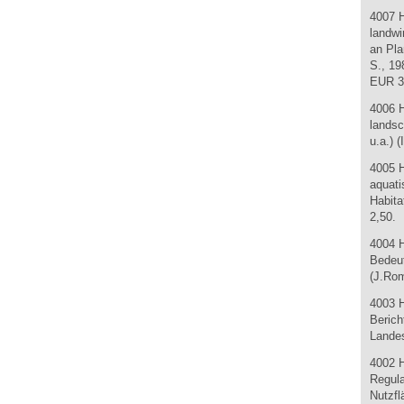
4007 
landwi
an Pla
S., 19
EUR 3
4006 
landsc
u.a.) 
4005 
aquati
Habita
2,50.
4004 H
Bedeu
(J.Ro
4003 H
Berich
Landes
4002 
Regula
Nutzfl