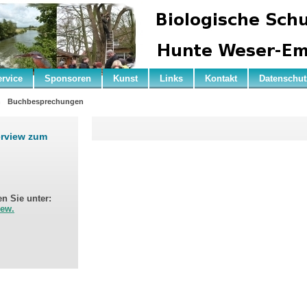
ervice
Sponsoren
Kunst
Links
Kontakt
Datenschut
n
Buchbesprechungen
erview zum
n Sie unter:
iew.