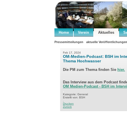
Home
Verein
Aktuelles
S
Pressemitteilungen
aktuelle Veröffentlichunge
Feb 17, 2024
OM-Medien-Podcast: BSH im Int
Thema Hochwasser
Die PM zum Thema finden Sie
hier.
Das Interview aus dem Podcast finde
OM Medien-Podcast - BSH im Interv
,
Kategorie: General
Erstellt von: BSH
.
Drucken
Zurück