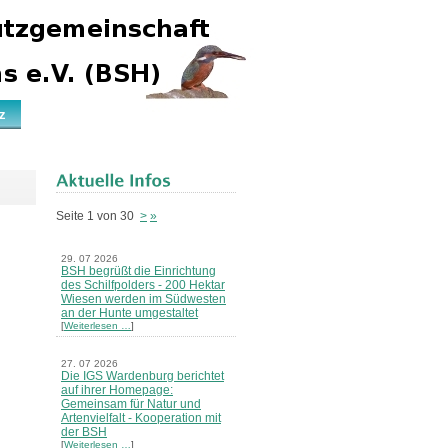
z
Seite 1 von 30
>
»
29. 07 2026
BSH begrüßt die Einrichtung
des Schilfpolders - 200 Hektar
Wiesen werden im Südwesten
an der Hunte umgestaltet
[
Weiterlesen …
]
27. 07 2026
Die IGS Wardenburg berichtet
auf ihrer Homepage:
Gemeinsam für Natur und
Artenvielfalt - Kooperation mit
der BSH
[
Weiterlesen …
]