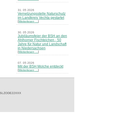
31. 05 2026
Vernetzungsstelle Naturschutz
im Landkreis Vechta gestartet
[
Weiterlesen …
]
30. 05 2026
Jubiläumsfeier der BSH an den
Ahlhorner Fischteichen - 50
Jahre für Natur und Landschaft
in Niedersachsen
[
Weiterlesen …
]
07. 05 2026
Mit der BSH Molche entdeckt
[
Weiterlesen …
]
21. 03 2026
Merkblatt Nr. 30 Biotope - "Das
Herrenholz" erschienen
[
Weiterlesen …
]
 SLZODE22XXX
20. 03 2026
Informationsveranstaltung zu
Naturschutzprojekten ein voller
Erfolg - Akteure stellten in
Goldenstedt ihre Projekte vor
[
Weiterlesen …
]