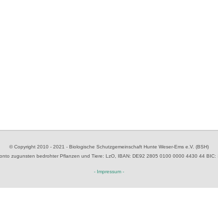
© Copyright 2010 - 2021 - Biologische Schutzgemeinschaft Hunte Weser-Ems e.V. (BSH)
to zugunsten bedrohter Pflanzen und Tiere
: LzO, IBAN: D
E92 2805 0100 0000 4430 44
BIC:
- Impressum -