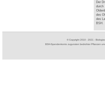
Der Dr
durch 
Oldenb
des Ol
des La
BSH.
© Copyright 2010 - 2021 - Biolog
BSH-Spendenkonto zugunsten bedrohter Pflanzen und