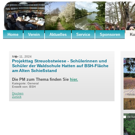
Home
Verein
Aktuelles
Service
Sponsoren
Ku
M�r 11, 2024
Projekttag Streuobstwiese - Schülerinnen und
Schüler der Waldschule Hatten auf BSH-Fläche
am Alten Schießstand
Die PM zum Thema finden Sie
hier.
Kategorie: General
Erstellt von: BSH
.
Drucken
Zurück