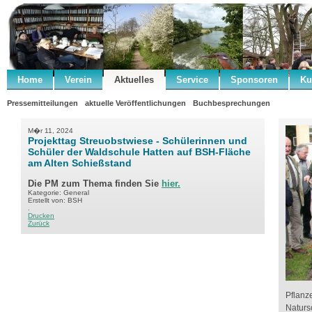
Home
Verein
Aktuelles
Service
Sponsoren
Ku
Pressemitteilungen
aktuelle Veröffentlichungen
Buchbesprechungen
M�r 11, 2024
Projekttag Streuobstwiese - Schülerinnen und
Schüler der Waldschule Hatten auf BSH-Fläche
am Alten Schießstand
Die PM zum Thema finden Sie
hier.
Kategorie: General
Erstellt von: BSH
.
Drucken
Zurück
Pflanz
Naturs