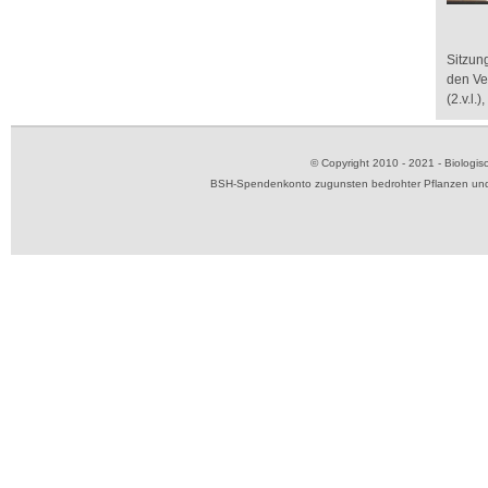
Sitzun
den Ve
(2.v.l.
© Copyright 2010 - 2021 - Biolog
BSH-Spendenkonto zugunsten bedrohter Pflanzen und