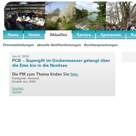
Home
Verein
Aktuelles
Service
Sponsoren
Ku
Pressemitteilungen
aktuelle Veröffentlichungen
Buchbesprechungen
Jun 9, 2024
PCB – Supergift im Grubenwasser gelangt über
die Ems bis in die Nordsee
Die PM zum Thema finden Sie
hier.
Kategorie: General
Erstellt von: BSH
.
Drucken
Zurück