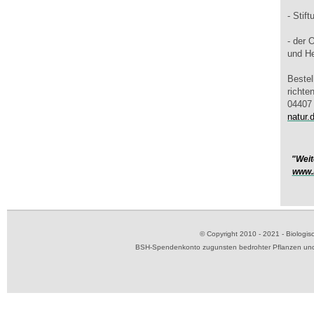
- Stift
- der 
und H
Bestel
richte
04407 
natur.
"Weit
www.
© Copyright 2010 - 2021 - Biolog
BSH-Spendenkonto zugunsten bedrohter Pflanzen und