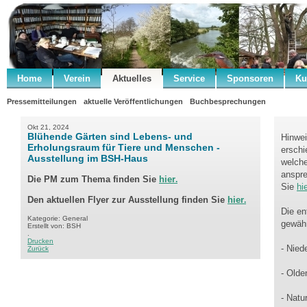
Home
Verein
Aktuelles
Service
Sponsoren
Ku
Pressemitteilungen
aktuelle Veröffentlichungen
Buchbesprechungen
Okt 21, 2024
Blühende Gärten sind Lebens- und
Hinwei
Erholungsraum für Tiere und Menschen -
erschi
Ausstellung im BSH-Haus
welche
anspre
Die PM zum Thema finden Sie
hier
.
Sie
hie
Den aktuellen Flyer zur Ausstellung finden Sie
hier
.
Die en
Kategorie: General
gewähr
Erstellt von: BSH
.
Drucken
- Nied
Zurück
- Olde
- Natu