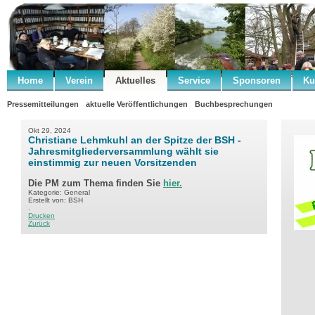
Home
Verein
Aktuelles
Service
Sponsoren
Ku
Pressemitteilungen
aktuelle Veröffentlichungen
Buchbesprechungen
Okt 29, 2024
Christiane Lehmkuhl an der Spitze der BSH -
Jahresmitgliederversammlung wählt sie
einstimmig zur neuen Vorsitzenden
Die PM zum Thema finden Sie
hier.
Kategorie: General
Erstellt von: BSH
.
Drucken
Zurück