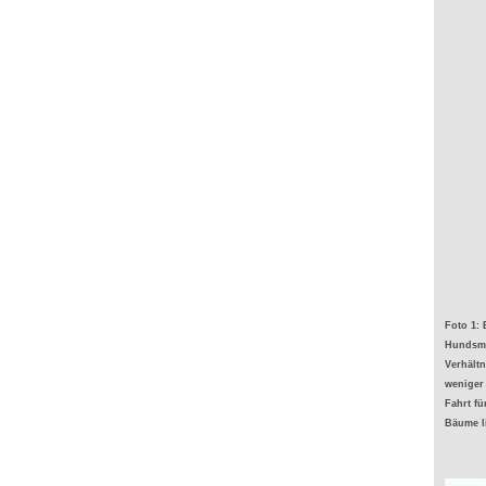
Foto 1: 
Hundsmü
Verhältn
weniger 
Fahrt fü
Bäume l