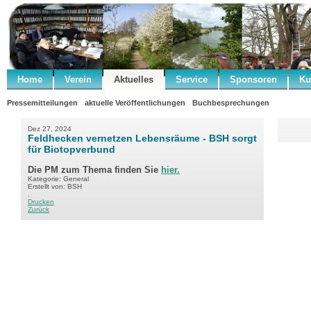
Home
Verein
Aktuelles
Service
Sponsoren
Ku
Pressemitteilungen
aktuelle Veröffentlichungen
Buchbesprechungen
Dez 27, 2024
Feldhecken vernetzen Lebensräume - BSH sorgt
für Biotopverbund
Die PM zum Thema finden Sie
hier
.
Kategorie: General
Erstellt von: BSH
.
Drucken
Zurück