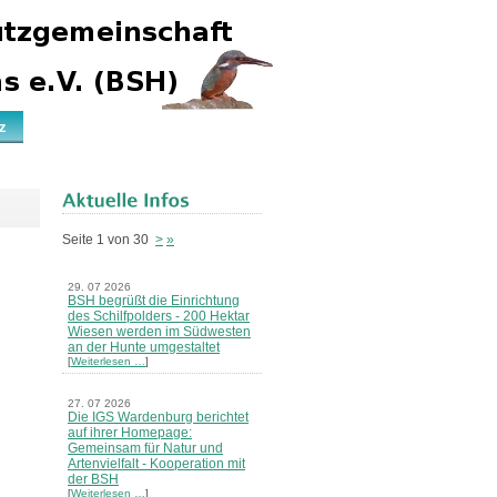
z
Seite 1 von 30
>
»
29. 07 2026
BSH begrüßt die Einrichtung
des Schilfpolders - 200 Hektar
Wiesen werden im Südwesten
an der Hunte umgestaltet
[
Weiterlesen …
]
27. 07 2026
Die IGS Wardenburg berichtet
auf ihrer Homepage:
Gemeinsam für Natur und
Artenvielfalt - Kooperation mit
der BSH
[
Weiterlesen …
]