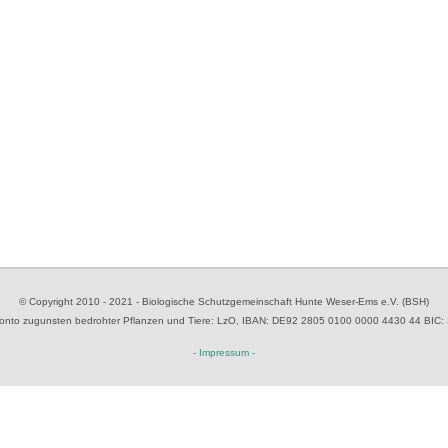
© Copyright 2010 - 2021 - Biologische Schutzgemeinschaft Hunte Weser-Ems e.V. (BSH)
to zugunsten bedrohter Pflanzen und Tiere
: LzO, IBAN: D
E92 2805 0100 0000 4430 44
BIC:
- Impressum -