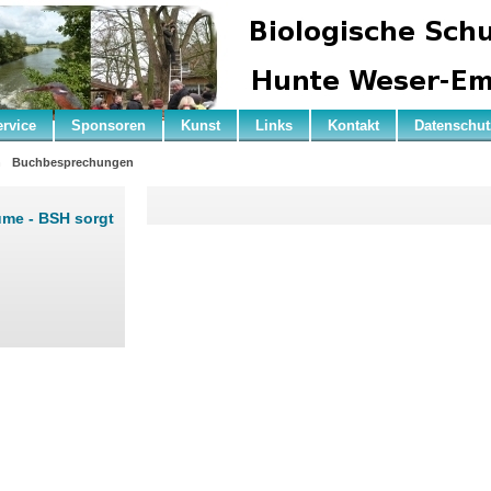
ervice
Sponsoren
Kunst
Links
Kontakt
Datenschut
n
Buchbesprechungen
me - BSH sorgt