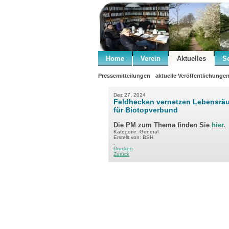
Home
Verein
Aktuelles
S
Pressemitteilungen
aktuelle Veröffentlichunge
Dez 27, 2024
Feldhecken vernetzen Lebensräu
für Biotopverbund
Die PM zum Thema finden Sie
hier
.
Kategorie: General
Erstellt von: BSH
.
Drucken
Zurück