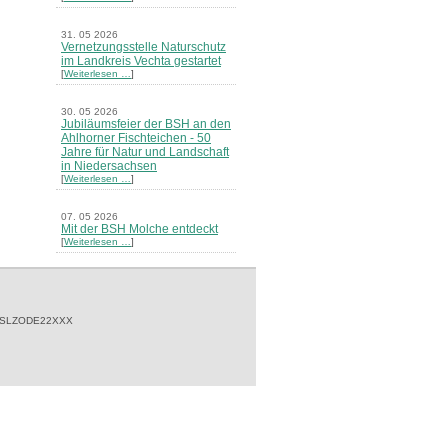
31. 05 2026
Vernetzungsstelle Naturschutz
im Landkreis Vechta gestartet
[
Weiterlesen …
]
30. 05 2026
Jubiläumsfeier der BSH an den
Ahlhorner Fischteichen - 50
Jahre für Natur und Landschaft
in Niedersachsen
[
Weiterlesen …
]
07. 05 2026
Mit der BSH Molche entdeckt
[
Weiterlesen …
]
21. 03 2026
Merkblatt Nr. 30 Biotope - "Das
Herrenholz" erschienen
[
Weiterlesen …
]
 SLZODE22XXX
20. 03 2026
Informationsveranstaltung zu
Naturschutzprojekten ein voller
Erfolg - Akteure stellten in
Goldenstedt ihre Projekte vor
[
Weiterlesen …
]