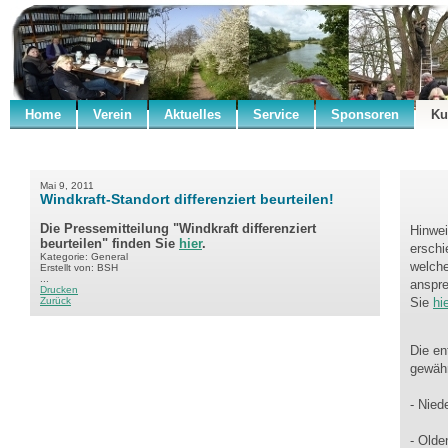
Home
Verein
Aktuelles
Service
Sponsoren
Ku
Mai 9, 2011
Windkraft-Standort differenziert beurteilen!
Die Pressemitteilung "Windkraft differenziert
Hinwei
beurteilen" finden Sie
hier
.
erschi
Kategorie: General
welche
Erstellt von: BSH
...
anspre
Drucken
Zurück
Sie
hie
Die en
gewäh
- Nied
- Olde