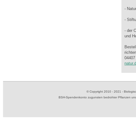
- Natu
- Stift
- der 
und H
Bestel
richte
04407 
natur.
© Copyright 2010 - 2021 - Biolog
BSH-Spendenkonto zugunsten bedrohter Pflanzen und